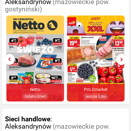
Aleksandrynów
(mazowieckie pow.
gostyniński)
Netto
POLOmarket
Ostatni dzień!
jeszcze 3 dni
Sieci handlowe
:
Aleksandrynów
(mazowieckie pow.