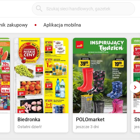
nik zakupowy
Aplikacja mobilna
POLOmarket
Stokrotka Supermarket
Bi
jeszcze 3 dni
jeszcze 4 dni
za 