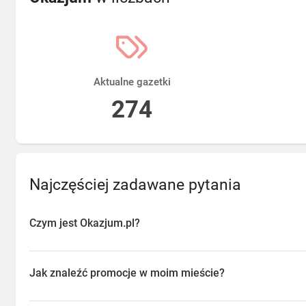
Aktualne gazetki
274
Najczęściej zadawane pytania
Czym jest Okazjum.pl?
Okazjum.pl to platforma agregująca promocje, gazetki i oferty sp
przeglądać aktualne promocje w sklepach w Twojej okolicy, oszc
Jak znaleźć promocje w moim mieście?
o najlepsze dostępne okazje.