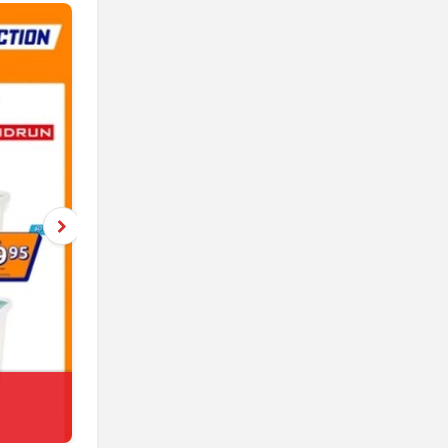
Netto
jeszcze 4 dni