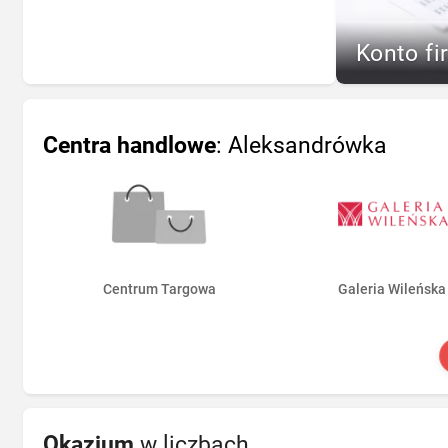
Konto fi
Centra handlowe
: Aleksandrówka
Centrum Targowa
Galeria Wileńska
Okazjum
w liczbach