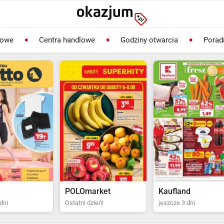
lowe
Centra handlowe
Godziny otwarcia
Porad
rket
Kaufland
Biedronka
ień!
jeszcze 3 dni
Ostatni dzień!