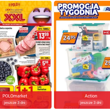
POLOmarket
Action
jeszcze 3 dni
jeszcze 3 dni