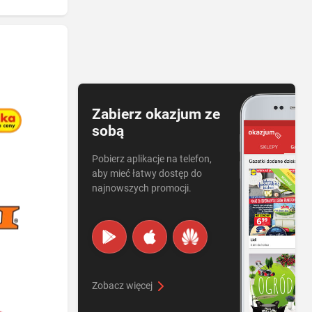
Zabierz okazjum ze
sobą
Pobierz aplikacje na telefon,
aby mieć łatwy dostęp do
najnowszych promocji.
Zobacz więcej