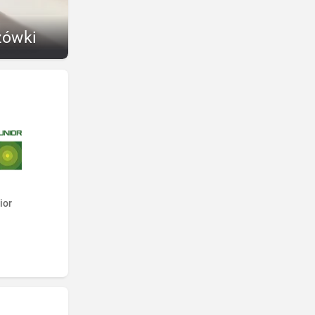
zówki
ior