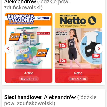
Aleksandrów
(łódzkie pow.
zduńskowolski)
Action
Netto
jeszcze 3 dni
jeszcze 4 dni
Sieci handlowe
: Aleksandrów
(łódzkie
pow. zduńskowolski)