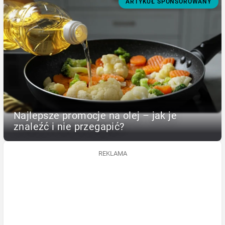
ARTYKUŁ SPONSOROWANY
Najlepsze promocje na olej – jak je
znaleźć i nie przegapić?
REKLAMA