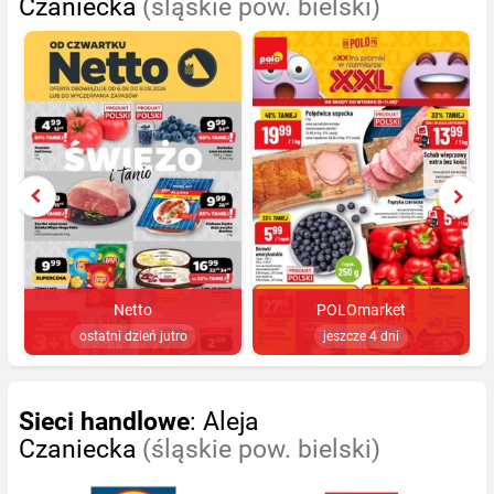
Czaniecka
(śląskie pow. bielski)
Netto
POLOmarket
ostatni dzień jutro
jeszcze 4 dni
Sieci handlowe
: Aleja
Czaniecka
(śląskie pow. bielski)