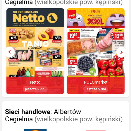
Cegielnia
(wielkopolskie pow. kępiński)
Netto
POLOmarket
jeszcze 2 dni
jeszcze 5 dni
Sieci handlowe
: Albertów-
Cegielnia
(wielkopolskie pow. kępiński)