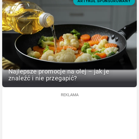
ARTYKUŁ SPONSOROWANY
Najlepsze promocje na olej – jak je
znaleźć i nie przegapić?
REKLAMA