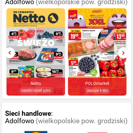
Adolfowo
(wielkopolskie pow. grodziski)
Netto
POLOmarket
ostatni dzień jutro
jeszcze 4 dni
Sieci handlowe
:
Adolfowo
(wielkopolskie pow. grodziski)