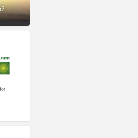
e?
ior