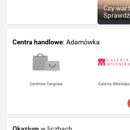
Czy war
Sprawdź
Centra handlowe
: Adamówka
Centrum Targowa
Galeria Wileńska
Okazjum
w liczbach