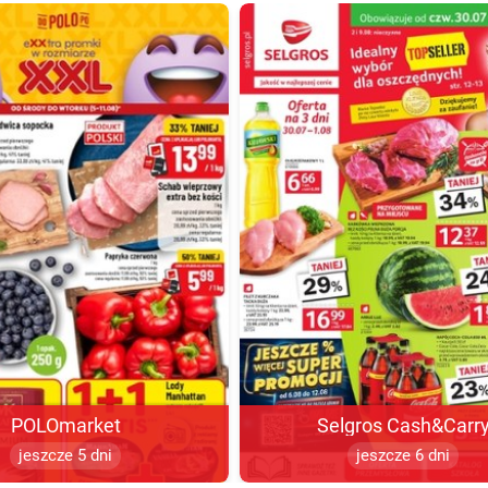
POLOmarket
Selgros Cash&Carr
jeszcze 5 dni
jeszcze 6 dni