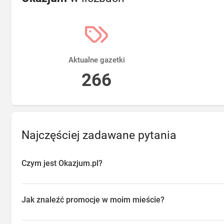
Aktualne gazetki
266
Najczęściej zadawane pytania
Czym jest Okazjum.pl?
Okazjum.pl to platforma agregująca promocje, gazetki i oferty sp
przeglądać aktualne promocje w sklepach w Twojej okolicy, oszc
Jak znaleźć promocje w moim mieście?
o najlepsze dostępne okazje.