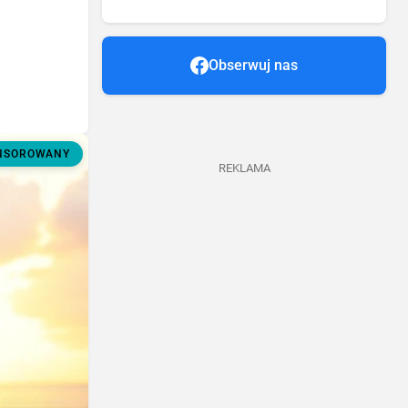
Obserwuj nas
ONSOROWANY
REKLAMA