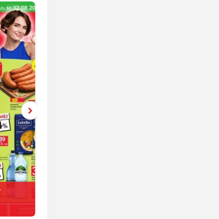
y
Netto
jeszcze 6 dni