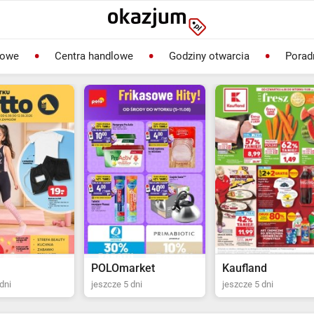
lowe
Centra handlowe
Godziny otwarcia
Porad
rket
Kaufland
Biedronka
dni
jeszcze 5 dni
jeszcze 2 dni