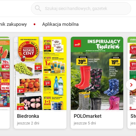
nik zakupowy
Aplikacja mobilna
POLOmarket
Stokrotka Supermarket
P
jeszcze 5 dni
jeszcze 6 dni
jes