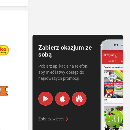
Zabierz okazjum ze
sobą
Pobierz aplikacje na telefon,
aby mieć łatwy dostęp do
najnowszych promocji.
Zobacz więcej