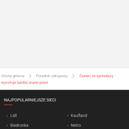
Strona główna
Poradnik zakupowy
Żywiec ze sprzedaży
wycofuje bardzo znane piwo!
NAJPOPULARNIEJSZE SIECI
Lidl
Kaufland
Biedronka
Netto