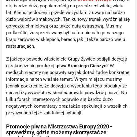
się bardzo dużą popularnością na przestrzeni wielu, wielu
lat. Klienci je docenili przede wszystkim z uwagi na bardzo
dużo walorów smakowych. Ten kultowy trunek wyróżniał się
goryczką chmielową oraz także nutą cytrusową. Musimy
podkreślić, że sprzedawany był na terenie całego naszego
kraju zarówno w sklepach, barach, jak i także bardzo wielu
restauracjach.
Z jakiego powodu właściciele Grupy Żywiec podjęli decyzję
o zakończeniu produkcji
piwa Brackiego Cieszyn
? W
mediach niestety nie pojawiły się jak dotąd żadne konkretne
informacje na ten właśnie temat. W tym miejscu musimy
jednak podkreślić, że decyzja o wycofaniu tego produkty ze
sprzedaży wywołała w sieci naprawdę prawdziwą burzę. Na
kilku forach internetowych pojawiło się bardzo dużo
negatywnych komentarzy oraz także spekulacji o wszelkich
przyczynach tejże zaistniałej sytuacji.
Promocje piw na Mistrzostwa Europy 2020 -
sprawdźmy, gdzie możemy skorzystać ze