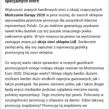
specjalnych ofert!
Większość znanych handlowych sieci z okazji rozpoczętych
Mistrzostw Europy 2020
w piłce nożnej, do swoich sklepów
wprowadziła przeróżne promocje dla wszystkich kibiców
reprezentacji Polski. Co po niektóre gwarantują uzyskanie
nawet kilku butelek czy też puszek smacznego piwka
całkowicie gratis. W tym miejscu na pewno na wyróżnienie
zasługuje znana już
akcja sieci sklepów Lidl
. Serdecznie
zachęcamy, aby się zapoznać z najnowszą gazetką
promocyjną tej sieci sklepów.
Co więcej warto także sprawdzić w nowych gazetkach
promocyjnych innego rodzaju okazje cenowe na Mistrzostwa
Euro 2020. Dlaczego warto? Sklepy objęły bardzo dużymi
zniżkami bardzo dużo słodkich napojów gazowanych, jak i
także przekąsek. Na pewno zarówno jedno, jak i także drugie
będą wręcz niezbędne podczas oglądania meczów naszej
polskiej reprezentacji. Tego możemy być pewni. Polecamy w
szczególności promocję z chipsami za darmo. Gdzie takową
promocję znajdziemy? Promocję tą znajdziemy we