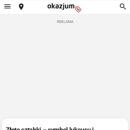
REKLAMA
Złote sztabki – symbol luksusu i