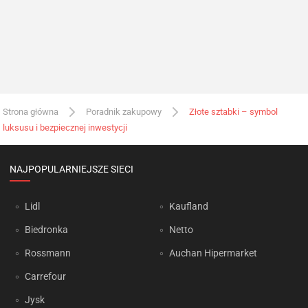
Strona główna
Poradnik zakupowy
Złote sztabki – symbol
luksusu i bezpiecznej inwestycji
NAJPOPULARNIEJSZE SIECI
Lidl
Kaufland
Biedronka
Netto
Rossmann
Auchan Hipermarket
Carrefour
Jysk