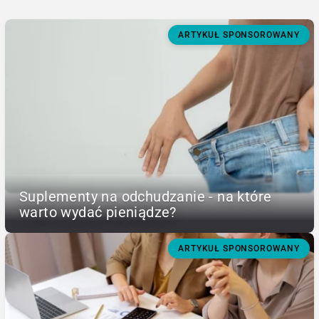
ARTYKUŁ SPONSOROWANY
Suplementy na odchudzanie - na które
warto wydać pieniądze?
ARTYKUŁ SPONSOROWANY