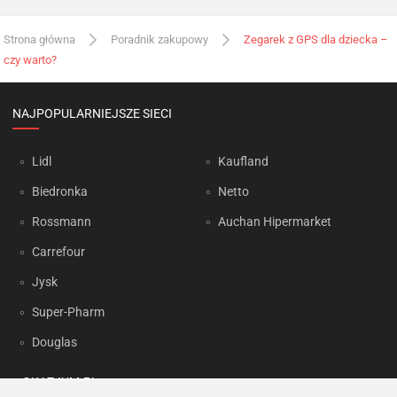
Strona główna
Poradnik zakupowy
Zegarek z GPS dla dziecka –
czy warto?
NAJPOPULARNIEJSZE SIECI
Lidl
Kaufland
Biedronka
Netto
Rossmann
Auchan Hipermarket
Carrefour
Jysk
Super-Pharm
Douglas
OKAZJUM.PL