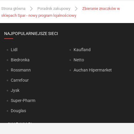
Strona główna
Poradnik zakupowy
Zbieranie znaczków w
sklepach Spar - nowy program lojalnościowy
NAJPOPULARNIEJSZE SIECI
Lidl
Kaufland
Biedronka
Netto
Rossmann
Auchan Hipermarket
Carrefour
Jysk
Super-Pharm
Douglas
OKAZJUM.PL