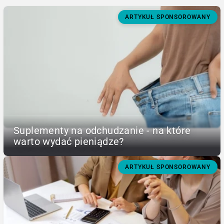
ARTYKUŁ SPONSOROWANY
Suplementy na odchudzanie - na które
warto wydać pieniądze?
ARTYKUŁ SPONSOROWANY