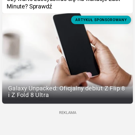
Minute? Sprawdź
ARTYKUŁ SPONSOROWANY
Galaxy Unpacked: Oficjalny debiut Z Flip 8
i Z Fold 8 Ultra
REKLAMA