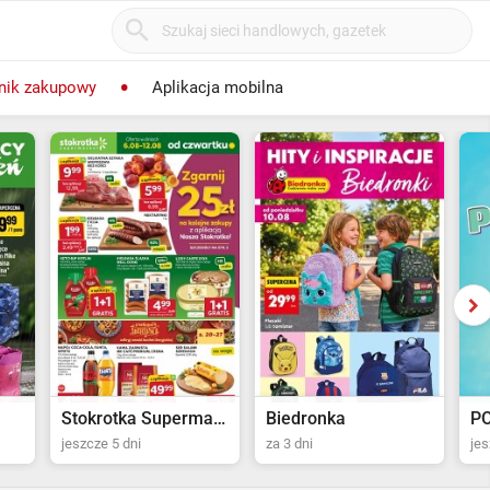
nik zakupowy
Aplikacja mobilna
Stokrotka Supermarket
Biedronka
POLOmarket
Jy
za 3 dni
jeszcze 20 dni
jes