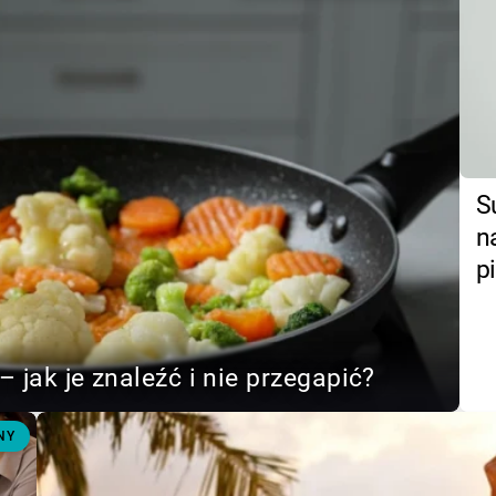
S
n
p
– jak je znaleźć i nie przegapić?
NY