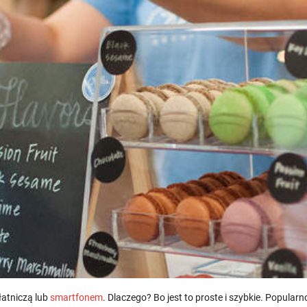
łatniczą lub
smartfonem
. Dlaczego? Bo jest to proste i szybkie. Popular