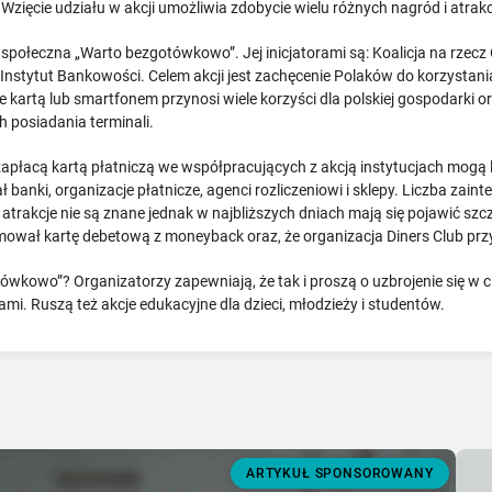
ęcie udziału w akcji umożliwia zdobycie wielu różnych nagród i atrakc
połeczna „Warto bezgotówkowo”. Jej inicjatorami są: Koalicja na rzec
nstytut Bankowości. Celem akcji jest zachęcenie Polaków do korzystania
ie kartą lub smartfonem przynosi wiele korzyści dla polskiej gospodarki
 posiadania terminali.
zapłacą kartą płatniczą we współpracujących z akcją instytucjach mogą l
banki, organizacje płatnicze, agenci rozliczeniowi i sklepy. Liczba zai
o atrakcje nie są znane jednak w najbliższych dniach mają się pojawić sz
ował kartę debetową z moneyback oraz, że organizacja Diners Club pr
kowo”? Organizatorzy zapewniają, że tak i proszą o uzbrojenie się w c
ami. Ruszą też akcje edukacyjne dla dzieci, młodzieży i studentów.
ARTYKUŁ SPONSOROWANY