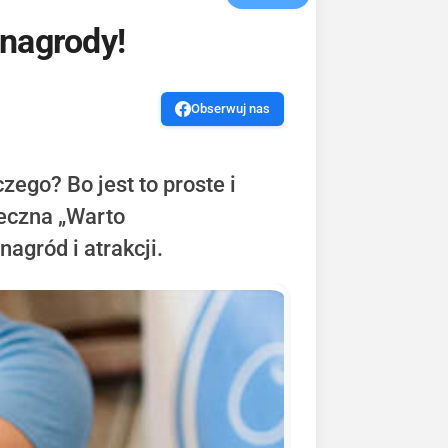
 nagrody!
Obserwuj nas
zego? Bo jest to proste i
łeczna „Warto
agród i atrakcji.