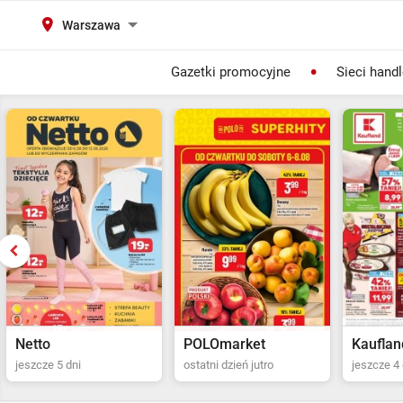
Warszawa
Gazetki promocyjne
Sieci hand
POLOmarket
Kaufland
Biedron
ostatni dzień jutro
jeszcze 4 dni
ostatni dz