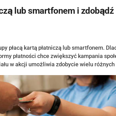
iczą lub smartfonem i zdobądź
py płacą kartą płatniczą lub smartfonem. Dlac
 formy płatności chce zwiększyć kampania spo
łu w akcji umożliwia zdobycie wielu różnych n