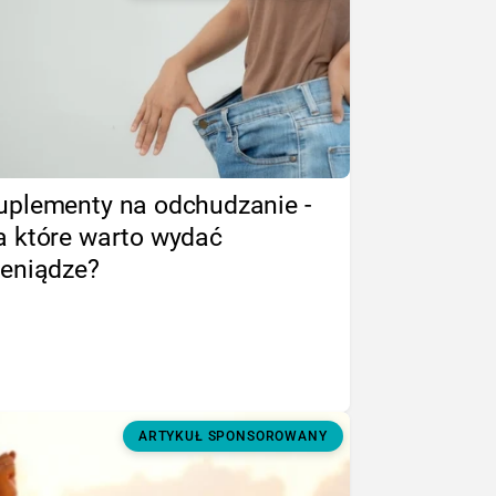
uplementy na odchudzanie -
a które warto wydać
ieniądze?
ARTYKUŁ SPONSOROWANY