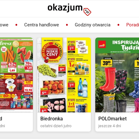
lowe
Centra handlowe
Godziny otwarcia
Porad
ka
POLOmarket
ień jutro
jeszcze 4 dni
jeszcze 5 dni