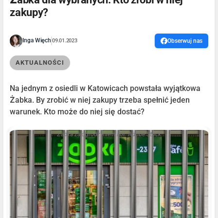
zakupy?
Inga Więch
09.01.2023
Obserwuj nas
AKTUALNOŚCI
Na jednym z osiedli w Katowicach powstała wyjątkowa
Żabka. By zrobić w niej zakupy trzeba spełnić jeden
warunek. Kto może do niej się dostać?
Żabka za ogrodzeniem Fot. Adobe Stock