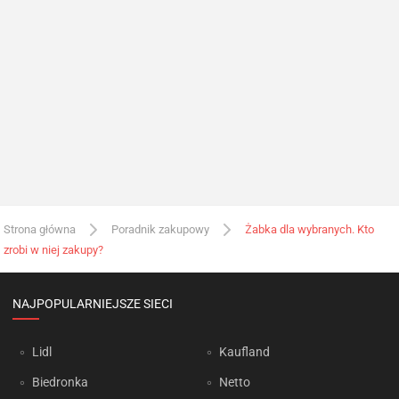
Strona główna
Poradnik zakupowy
Żabka dla wybranych. Kto
zrobi w niej zakupy?
NAJPOPULARNIEJSZE SIECI
Lidl
Kaufland
Biedronka
Netto