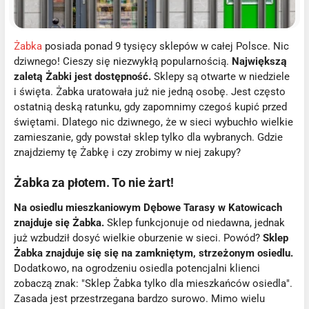
Żabka
posiada ponad 9 tysięcy sklepów w całej Polsce. Nic
dziwnego! Cieszy się niezwykłą popularnością.
Największą
zaletą Żabki jest dostępność.
Sklepy są otwarte w niedziele
i święta. Żabka uratowała już nie jedną osobę. Jest często
ostatnią deską ratunku, gdy zapomnimy czegoś kupić przed
świętami. Dlatego nic dziwnego, że w sieci wybuchło wielkie
zamieszanie, gdy powstał sklep tylko dla wybranych. Gdzie
znajdziemy tę Żabkę i czy zrobimy w niej zakupy?
Żabka za płotem. To nie żart!
Na osiedlu mieszkaniowym Dębowe Tarasy w Katowicach
znajduje się Żabka.
Sklep funkcjonuje od niedawna, jednak
już wzbudził dosyć wielkie oburzenie w sieci. Powód?
Sklep
Żabka znajduje się się na zamkniętym, strzeżonym osiedlu.
Dodatkowo, na ogrodzeniu osiedla potencjalni klienci
zobaczą znak: "Sklep Żabka tylko dla mieszkańców osiedla".
Zasada jest przestrzegana bardzo surowo. Mimo wielu