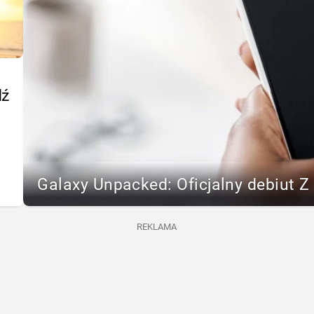
dź
Galaxy Unpacked: Oficjalny debiut Z F
REKLAMA