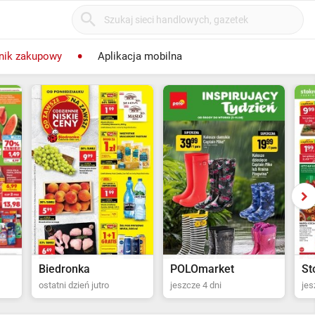
nik zakupowy
Aplikacja mobilna
POLOmarket
Stokrotka Supermarket
P
jeszcze 4 dni
jeszcze 5 dni
ost