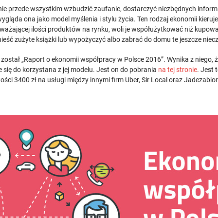
ie przede wszystkim wzbudzić zaufanie, dostarczyć niezbędnych inform
ygląda ona jako model myślenia i stylu życia. Ten rodzaj ekonomii kieruje
atrważającej ilości produktów na rynku, woli je współużytkować niż kup
eść zużyte książki lub wypożyczyć albo zabrać do domu te jeszcze niec
został „Raport o ekonomii współpracy w Polsce 2016”. Wynika z niego, 
 się do korzystana z jej modelu. Jest on do pobrania
na tej stronie
. Jest 
tości 3400 zł na usługi między innymi firm Uber, Sir Local oraz Jadezabior