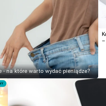
K
–
 - na które warto wydać pieniądze?
NY