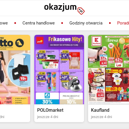
lowe
Centra handlowe
Godziny otwarcia
Porad
rket
Kaufland
Biedronka
dni
jeszcze 4 dni
ostatni dzień jutro