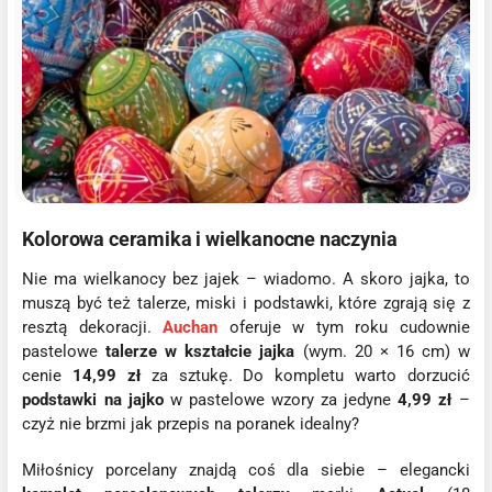
Kolorowa ceramika i wielkanocne naczynia
Nie ma wielkanocy bez jajek – wiadomo. A skoro jajka, to
muszą być też talerze, miski i podstawki, które zgrają się z
resztą dekoracji.
Auchan
oferuje w tym roku cudownie
pastelowe
talerze w kształcie jajka
(wym. 20 × 16 cm) w
cenie
14,99 zł
za sztukę. Do kompletu warto dorzucić
podstawki na jajko
w pastelowe wzory za jedyne
4,99 zł
–
czyż nie brzmi jak przepis na poranek idealny?
Miłośnicy porcelany znajdą coś dla siebie – elegancki