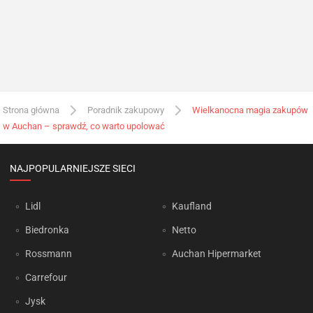
Strona główna
Poradnik zakupowy
Wielkanocna magia zakupów
w Auchan – sprawdź, co warto upolować
NAJPOPULARNIEJSZE SIECI
Lidl
Kaufland
Biedronka
Netto
Rossmann
Auchan Hipermarket
Carrefour
Jysk