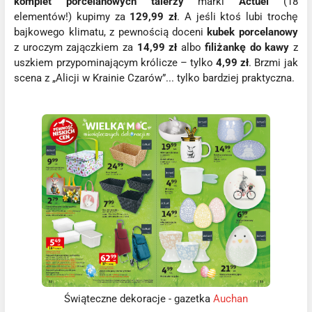
komplet porcelanowych talerzy
marki
Actuel
(18
elementów!) kupimy za
129,99 zł
. A jeśli ktoś lubi trochę
bajkowego klimatu, z pewnością doceni
kubek porcelanowy
z uroczym zajączkiem za
14,99 zł
albo
filiżankę do kawy
z
uszkiem przypominającym królicze – tylko
4,99 zł
. Brzmi jak
scena z „Alicji w Krainie Czarów”... tylko bardziej praktyczna.
Świąteczne dekoracje - gazetka
Auchan