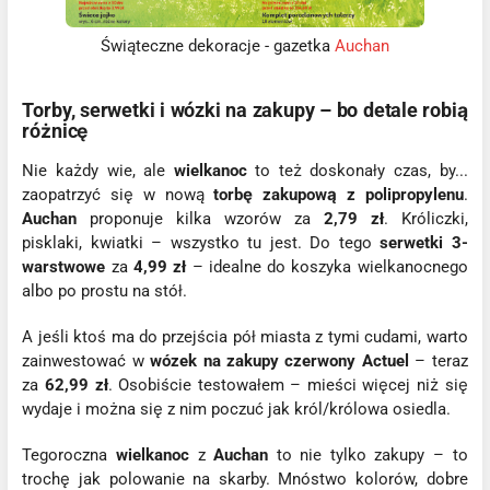
Świąteczne dekoracje - gazetka
Auchan
Torby, serwetki i wózki na zakupy – bo detale robią
różnicę
Nie każdy wie, ale
wielkanoc
to też doskonały czas, by...
zaopatrzyć się w nową
torbę zakupową z polipropylenu
.
Auchan
proponuje kilka wzorów za
2,79 zł
. Króliczki,
pisklaki, kwiatki – wszystko tu jest. Do tego
serwetki 3-
warstwowe
za
4,99 zł
– idealne do koszyka wielkanocnego
albo po prostu na stół.
A jeśli ktoś ma do przejścia pół miasta z tymi cudami, warto
zainwestować w
wózek na zakupy czerwony Actuel
– teraz
za
62,99 zł
. Osobiście testowałem – mieści więcej niż się
wydaje i można się z nim poczuć jak król/królowa osiedla.
Tegoroczna
wielkanoc
z
Auchan
to nie tylko zakupy – to
trochę jak polowanie na skarby. Mnóstwo kolorów, dobre