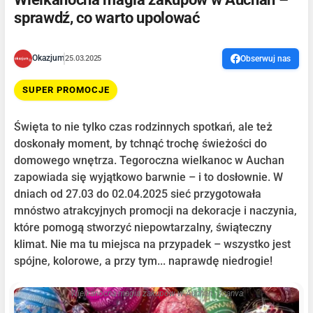
sprawdź, co warto upolować
Okazjum
25.03.2025
Obserwuj nas
SUPER PROMOCJE
Święta to nie tylko czas rodzinnych spotkań, ale też
doskonały moment, by tchnąć trochę świeżości do
domowego wnętrza. Tegoroczna wielkanoc w Auchan
zapowiada się wyjątkowo barwnie – i to dosłownie. W
dniach od 27.03 do 02.04.2025 sieć przygotowała
mnóstwo atrakcyjnych promocji na dekoracje i naczynia,
które pomogą stworzyć niepowtarzalny, świąteczny
klimat. Nie ma tu miejsca na przypadek – wszystko jest
spójne, kolorowe, a przy tym... naprawdę niedrogie!
Wielkanocna magia zakupów w Auchan - /canva