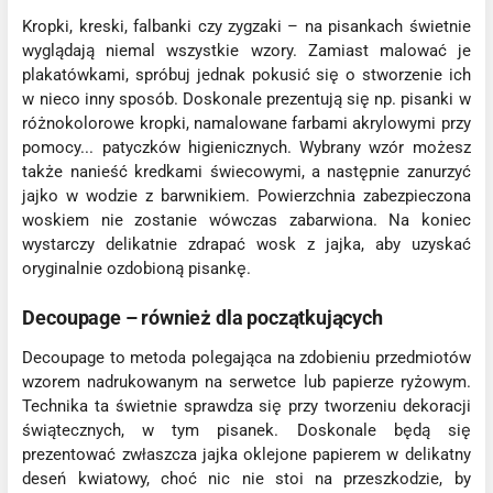
Kropki, kreski, falbanki czy zygzaki – na pisankach świetnie
wyglądają niemal wszystkie wzory. Zamiast malować je
plakatówkami, spróbuj jednak pokusić się o stworzenie ich
w nieco inny sposób. Doskonale prezentują się np. pisanki w
różnokolorowe kropki, namalowane farbami akrylowymi przy
pomocy... patyczków higienicznych. Wybrany wzór możesz
także nanieść kredkami świecowymi, a następnie zanurzyć
jajko w wodzie z barwnikiem. Powierzchnia zabezpieczona
woskiem nie zostanie wówczas zabarwiona. Na koniec
wystarczy delikatnie zdrapać wosk z jajka, aby uzyskać
oryginalnie ozdobioną pisankę.
Decoupage – również dla początkujących
Decoupage to metoda polegająca na zdobieniu przedmiotów
wzorem nadrukowanym na serwetce lub papierze ryżowym.
Technika ta świetnie sprawdza się przy tworzeniu dekoracji
świątecznych, w tym pisanek. Doskonale będą się
prezentować zwłaszcza jajka oklejone papierem w delikatny
deseń kwiatowy, choć nic nie stoi na przeszkodzie, by