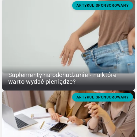
ARTYKUŁ SPONSOROWANY
Suplementy na odchudzanie - na które
warto wydać pieniądze?
ARTYKUŁ SPONSOROWANY