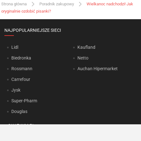
Strona główna
Poradnik zakupowy
Wielkanoc nadchodzi! Jak
oryginalnie ozdobić pisanki?
NAJPOPULARNIEJSZE SIECI
Lidl
Kaufland
Biedronka
Netto
Rossmann
Auchan Hipermarket
Carrefour
Jysk
Super-Pharm
Douglas
OKAZJUM.PL