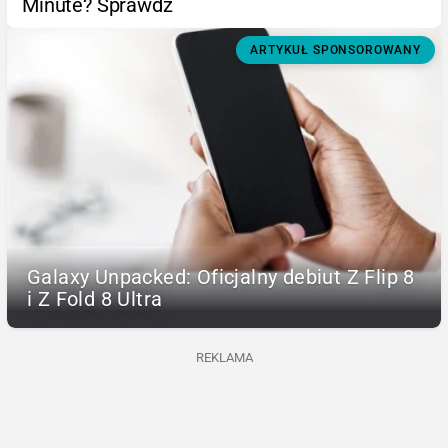
Minute? Sprawdź
ARTYKUŁ SPONSOROWANY
Galaxy Unpacked: Oficjalny debiut Z Flip 8
i Z Fold 8 Ultra
REKLAMA