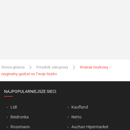
Strona główna
Poradnik zakupowy
Wiatrak biurkowy –
oryginalny gadżet na Twoje biurko
NAJPOPULARNIEJSZE SIECI
Lidl
Kaufland
Biedronka
Netto
Rossmann
Auchan Hipermarket