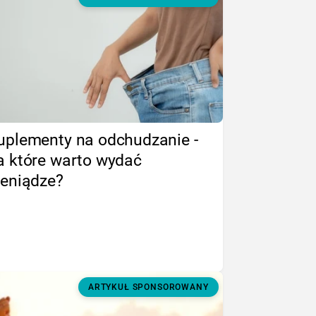
uplementy na odchudzanie -
a które warto wydać
ieniądze?
ARTYKUŁ SPONSOROWANY