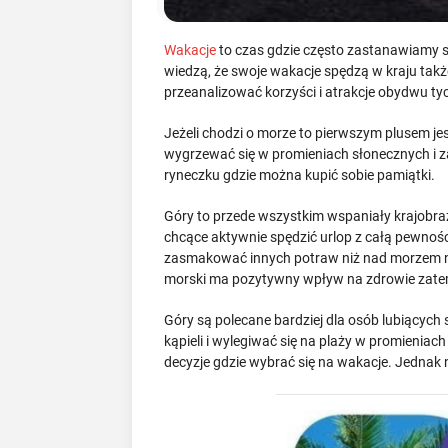
Wakacje
to czas gdzie często zastanawiamy si
wiedzą, że swoje wakacje spędzą w kraju tak
przeanalizować korzyści i atrakcje obydwu tyc
Jeżeli chodzi o morze to pierwszym plusem je
wygrzewać się w promieniach słonecznych i z
ryneczku gdzie można kupić sobie pamiątki.
Góry to przede wszystkim wspaniały krajobraz
chcące aktywnie spędzić urlop z całą pewnoś
zasmakować innych potraw niż nad morzem np. o
morski ma pozytywny wpływ na zdrowie zatem 
Góry są polecane bardziej dla osób lubiącyc
kąpieli i wylegiwać się na plaży w promienia
decyzje gdzie wybrać się na wakacje. Jednak 