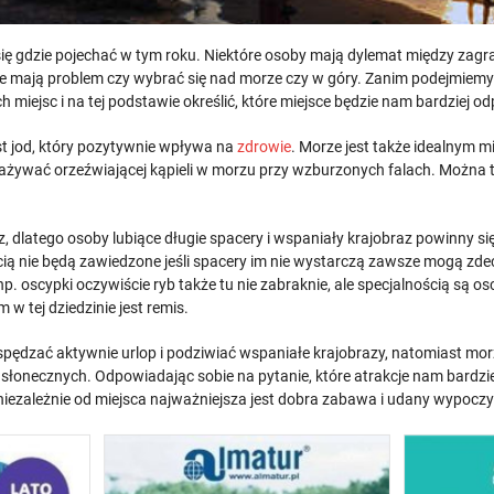
ę gdzie pojechać w tym roku. Niektóre osoby mają dylemat między zagran
że mają problem czy wybrać się nad morze czy w góry. Zanim podejmiem
h miejsc i na tej podstawie określić, które miejsce będzie nam bardziej 
st jod, który pozytywnie wpływa na
zdrowie
. Morze jest także idealnym m
ażywać orzeźwiającej kąpieli w morzu przy wzburzonych falach. Można 
, dlatego osoby lubiące długie spacery i wspaniały krajobraz powinny s
cią nie będą zawiedzone jeśli spacery im nie wystarczą zawsze mogą zd
scypki oczywiście ryb także tu nie zabraknie, ale specjalnością są oscy
w tej dziedzinie jest remis.
h spędzać aktywnie urlop i podziwiać wspaniałe krajobrazy, natomiast 
ch słonecznych. Odpowiadając sobie na pytanie, które atrakcje nam bard
niezależnie od miejsca najważniejsza jest dobra zabawa i udany wypocz