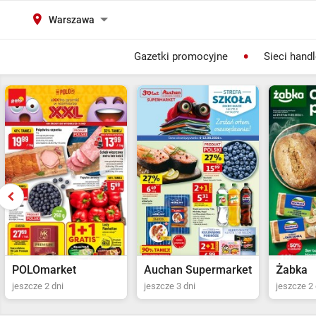
Warszawa
Gazetki promocyjne
Sieci hand
Auchan Supermarket
Żabka
POLOma
jeszcze 3 dni
jeszcze 2 dni
jeszcze 2 