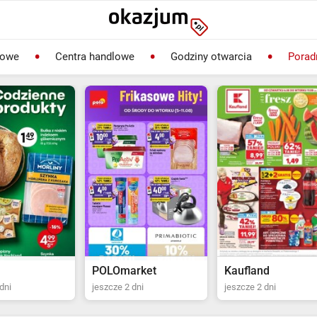
lowe
Centra handlowe
Godziny otwarcia
Porad
rket
Kaufland
Biedronka
dni
jeszcze 2 dni
jeszcze 22 dni