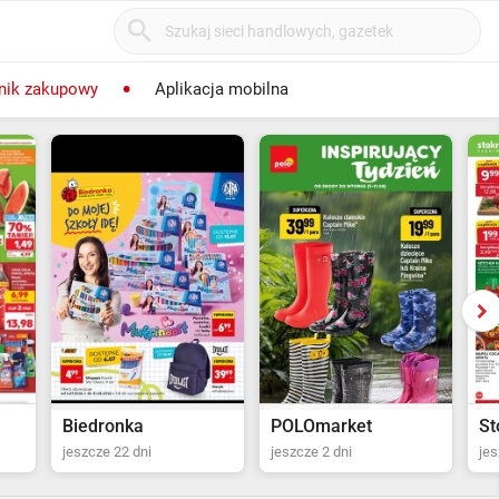
nik zakupowy
Aplikacja mobilna
POLOmarket
Stokrotka Supermarket
Ka
jeszcze 2 dni
jeszcze 3 dni
od 