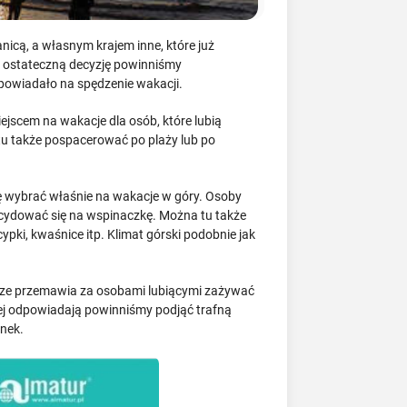
icą, a własnym krajem inne, które już
y ostateczną decyzję powinniśmy
odpowiadało na spędzenie wakacji.
iejscem na wakacje dla osób, które lubią
tu także pospacerować po plaży lub po
ię wybrać właśnie na wakacje w góry. Osoby
ecydować się na wspinaczkę. Można tu także
pki, kwaśnice itp. Klimat górski podobnie jak
morze przemawia za osobami lubiącymi zażywać
ziej odpowiadają powinniśmy podjąć trafną
ynek.