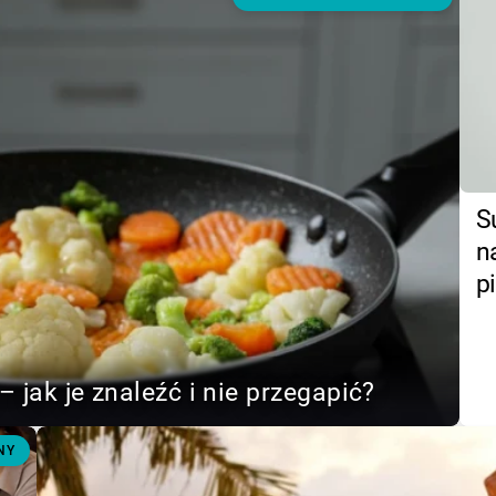
S
n
p
– jak je znaleźć i nie przegapić?
NY