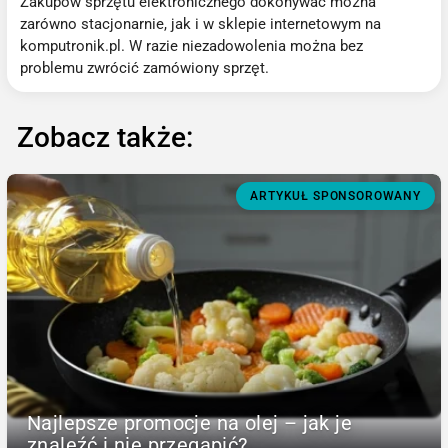
Zakupów sprzętu elektronicznego dokonywać można
zarówno stacjonarnie, jak i w sklepie internetowym na
komputronik.pl. W razie niezadowolenia można bez
problemu zwrócić zamówiony sprzęt.
Zobacz także:
ARTYKUŁ SPONSOROWANY
Najlepsze promocje na olej – jak je
znaleźć i nie przegapić?