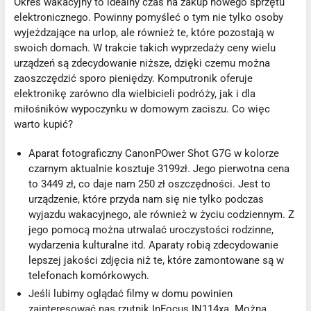
Okres wakacyjny to idealny czas na zakup nowego sprzętu
elektronicznego. Powinny pomyśleć o tym nie tylko osoby
wyjeżdzające na urlop, ale również te, które pozostają w
swoich domach. W trakcie takich wyprzedaży ceny wielu
urządzeń są zdecydowanie niższe, dzięki czemu można
zaoszczędzić sporo pieniędzy. Komputronik oferuje
elektronikę zarówno dla wielbicieli podróży, jak i dla
miłośników wypoczynku w domowym zaciszu. Co więc
warto kupić?
Aparat fotograficzny CanonPOwer Shot G7G w kolorze
czarnym aktualnie kosztuje 3199zł. Jego pierwotna cena
to 3449 zł, co daje nam 250 zł oszczędności. Jest to
urządzenie, które przyda nam się nie tylko podczas
wyjazdu wakacyjnego, ale również w życiu codziennym. Z
jego pomocą można utrwalać uroczystości rodzinne,
wydarzenia kulturalne itd. Aparaty robią zdecydowanie
lepszej jakości zdjęcia niż te, które zamontowane są w
telefonach komórkowych.
Jeśli lubimy oglądać filmy w domu powinien
zainteresować nas rzutnik InFocus IN114xa. Można