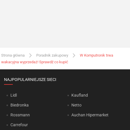
Strona główna
Poradnik zakupowy
W Komputronik trwa
wakacyjna wyprzedaż! Sprawdź co kupić
NAJPOPULARNIEJSZE SIECI
Lidl
Kaufland
Biedronka
Netto
Rossmann
Auchan Hipermarket
Carrefour