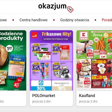
lowe
Centra handlowe
Godziny otwarcia
Porad
rket
Kaufland
Biedronka
dni
jeszcze 2 dni
jeszcze 22 dni