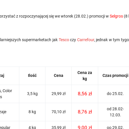
orzystać z rozpoczynającej się we wtorek (28.02.) promocji w
Selgros
(8 
ularniejszych supermarketach jak
Tesco
czy
Carrefour
, jednak w tym tygod
Cena za
zaj
Ilość
Cena
Czas promocji
kg
, Color
8,56 zł
3,5 kg
29,99 zł
do 25.02.
us
od 28.02-
8,76 zł
zaje
8 kg
70,10 zł
12.03.
9,00 zł
egular
4 kg
35,99 zł
oo 29.02.