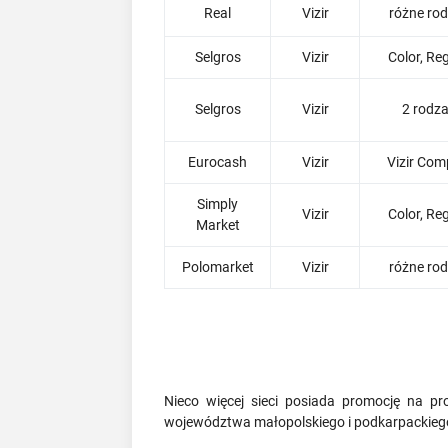
Real
Vizir
różne rod
Selgros
Vizir
Color, Re
Selgros
Vizir
2 rodza
Eurocash
Vizir
Vizir Com
Simply
Vizir
Color, Re
Market
Polomarket
Vizir
różne rod
Nieco więcej sieci posiada promocję na pr
województwa małopolskiego i podkarpackieg