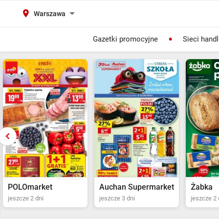
Warszawa
Gazetki promocyjne
Sieci hand
Auchan Supermarket
Żabka
POLOma
jeszcze 3 dni
jeszcze 2 dni
jeszcze 2 