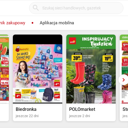
nik zakupowy
Aplikacja mobilna
POLOmarket
Stokrotka Supermarket
Ka
jeszcze 2 dni
jeszcze 3 dni
od 