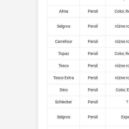
Alma
Persil
Color, R
Selgros
Persil
różne r
Carrefour
Persil
różne r
Topaz
Persil
Color, R
Tesco
Persil
różne r
Tesco Extra
Persil
różne r
Dino
Persil
Color, 
Schlecker
Persil
?
Selgros
Persil
Expe