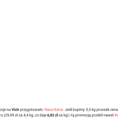
mocje na
Vizir
przygotowało
Tesco Extra
. Jeśli kupimy 5,5 kg proszek cen
ru (29,99 zł za 4,4 kg, co daje
6,82 zł
za kg) i tą promocją przebił nawet
Re