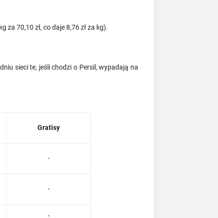
kg za 70,10 zł, co daje 8,76 zł za kg).
niu sieci te, jeśli chodzi o Persil, wypadają na
Gratisy
-
-
-