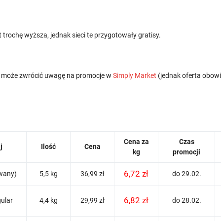
 trochę wyższa, jednak sieci te przygotowały gratisy.
a może zwrócić uwagę na promocje w
Simply Market
(jednak oferta obowi
Cena za
Czas
j
Ilość
Cena
kg
promocji
6,72 zł
owany)
5,5 kg
36,99 zł
do 29.02.
6,82 zł
gular
4,4 kg
29,99 zł
do 28.02.