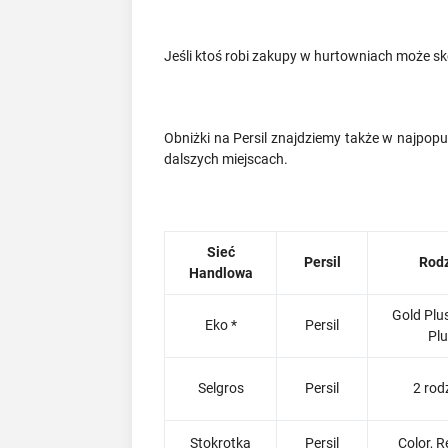
Jeśli ktoś robi zakupy w hurtowniach może sk
Obniżki na Persil znajdziemy także w najpop
dalszych miejscach.
Sieć
Persil
Rod
Handlowa
Gold Plus
Eko *
Persil
Pl
Selgros
Persil
2 rod
Stokrotka
Persil
Color, R