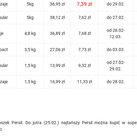
7,39 zł
zaje
5kg
36,95 zł
do 29.02.
gular
5kg
38,12 zł
7,62 zł
do 27.02.
od 28.02-
je
4,8 kg
36,89 zł
7,68 zł
12.03.
pact
3,5 kg
27,06 zł
7,73 zł
do 03.03.
od 27.02-
gular
1,5 kg
13,99 zł
9,32 zł
29.02.
zaje
1,5 kg
16,99 zł
11,33 zł
do 28.02.
oszek Persil. Do jutra (25.02.) najtańszy Persil można kupić w su
o.