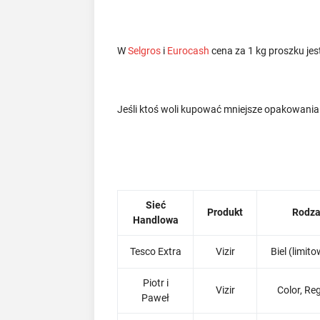
W
Selgros
i
Eurocash
cena za 1 kg proszku jest
Jeśli ktoś woli kupować mniejsze opakowani
Sieć
Produkt
Rodza
Handlowa
Tesco Extra
Vizir
Biel (limit
Piotr i
Vizir
Color, Re
Paweł