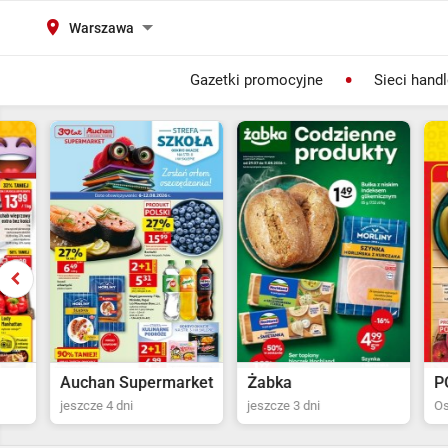
Warszawa
Gazetki promocyjne
Sieci hand
Auchan Supermarket
Żabka
POLOma
jeszcze 4 dni
jeszcze 3 dni
Ostatni dz