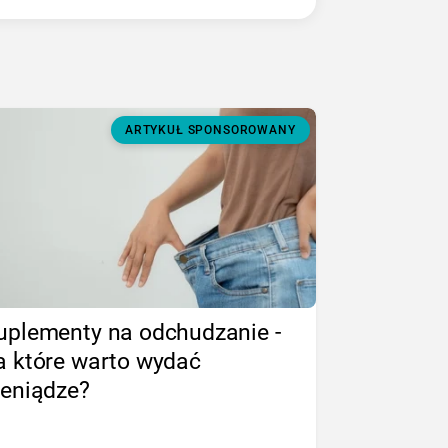
ARTYKUŁ SPONSOROWANY
uplementy na odchudzanie -
a które warto wydać
ieniądze?