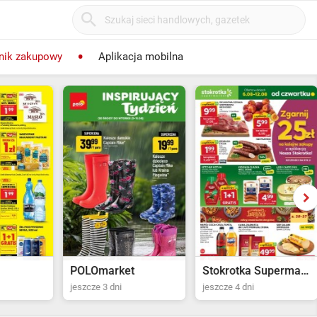
nik zakupowy
Aplikacja mobilna
POLOmarket
Stokrotka Supermarket
Bi
jeszcze 3 dni
jeszcze 4 dni
za 