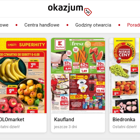
lowe
Centra handlowe
Godziny otwarcia
Porad
rket
Kaufland
Biedronka
ień!
jeszcze 3 dni
Ostatni dzień!