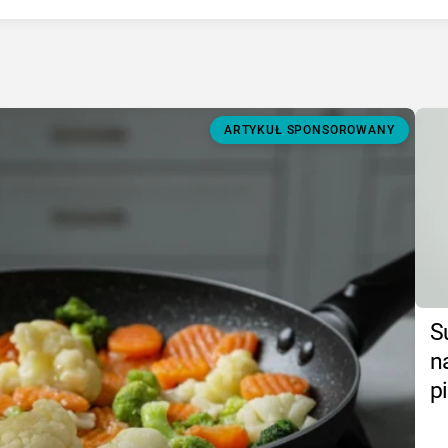
ARTYKUŁ SPONSOROWANY
S
n
p