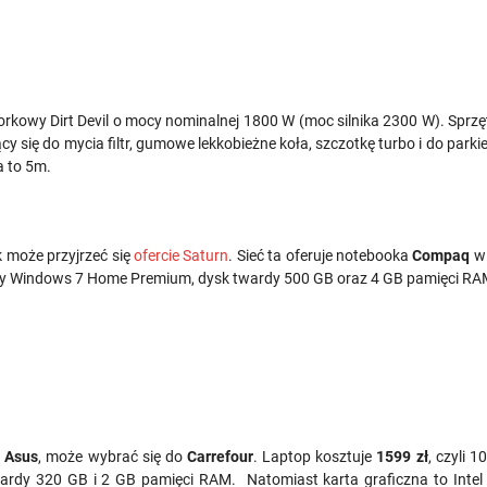
rkowy Dirt Devil o mocy nominalnej 1800 W (moc silnika 2300 W). Sprzę
 się do mycia filtr, gumowe lekkobieżne koła, szczotkę turbo i do parkiet
a to 5m.
ak może przyjrzeć się
ofercie Saturn
. Sieć ta oferuje notebooka
Compaq
w 
ny Windows 7 Home Premium, dysk twardy 500 GB oraz 4 GB pamięci RAM.
i
Asus
, może wybrać się do
Carrefour
. Laptop kosztuje
1599 zł
, czyli 
wardy 320 GB i 2 GB pamięci RAM. Natomiast karta graficzna to Inte