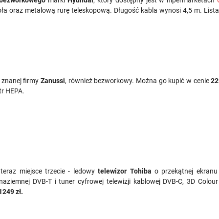
 bezworkowego
marki
Hyundai
, który dostępny jest w hipermarketach
koła oraz metalową rurę teleskopową. Długość kabla wynosi 4,5 m. Lista
znanej firmy
Zanussi
, również bezworkowy. Można go kupić w cenie
22
ltr HEPA.
eraz miejsce trzecie - ledowy
telewizor Tohiba
o przekątnej ekranu 
naziemnej DVB-T i tuner cyfrowej telewizji kablowej DVB-C, 3D Colou
1249 zł.