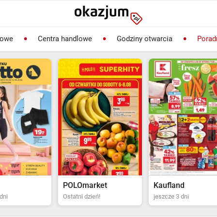
lowe
Centra handlowe
Godziny otwarcia
Porad
rket
Kaufland
Biedronka
ień!
jeszcze 3 dni
Ostatni dzień!