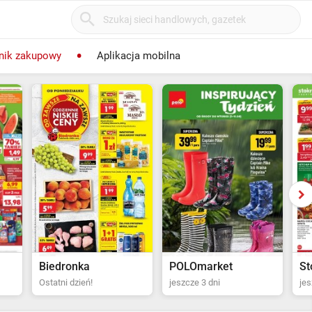
nik zakupowy
Aplikacja mobilna
POLOmarket
Stokrotka Supermarket
Bi
jeszcze 3 dni
jeszcze 4 dni
za 