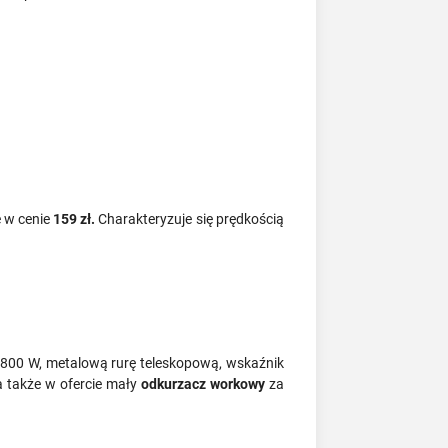
e w cenie
159 zł.
Charakteryzuje się prędkością
800 W, metalową rurę teleskopową, wskaźnik
a także w ofercie mały
odkurzacz workowy
za