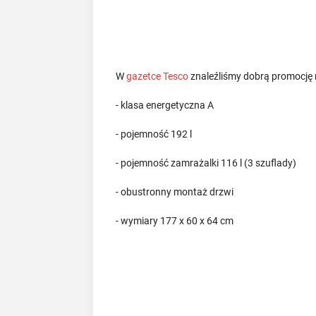
W
gazetce Tesco
znaleźliśmy dobrą promocję
- klasa energetyczna A
- pojemność 192 l
- pojemność zamrażalki 116 l (3 szuflady)
- obustronny montaż drzwi
- wymiary 177 x 60 x 64 cm