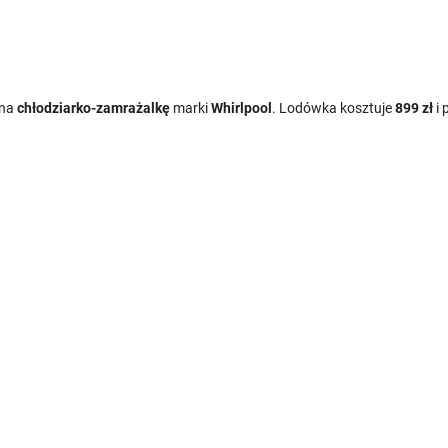
 na
chłodziarko-zamrażalkę
marki
Whirlpool
. Lodówka kosztuje
899 zł
i 