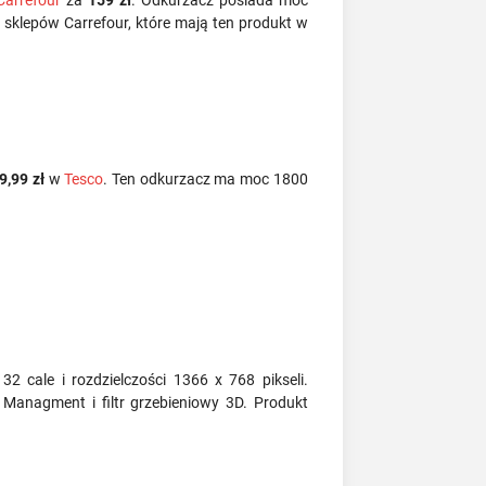
Carrefour
za
159 zł
. Odkurzacz posiada moc
 sklepów Carrefour, które mają ten produkt w
9,99 zł
w
Tesco
. Ten odkurzacz ma moc 1800
32 cale i rozdzielczości 1366 x 768 pikseli.
r Managment i filtr grzebieniowy 3D. Produkt