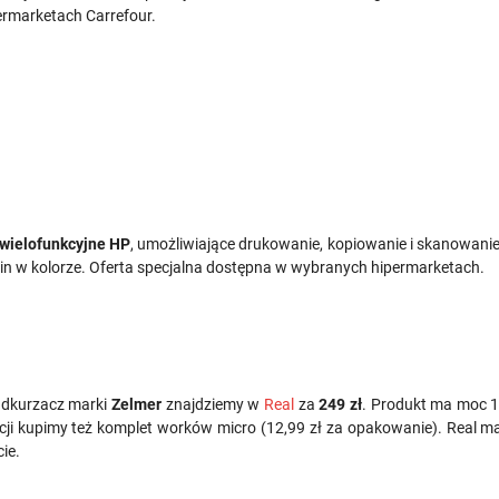
rmarketach Carrefour.
wielofunkcyjne HP
, umożliwiające drukowanie, kopiowanie i skanowani
min w kolorze. Oferta specjalna dostępna w wybranych hipermarketach.
Odkurzacz marki
Zelmer
znajdziemy w
Real
za
249 zł
. Produkt ma moc 1
cji kupimy też komplet worków micro (12,99 zł za opakowanie). Real m
ie.