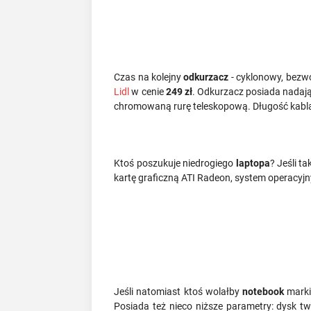
Czas na kolejny
odkurzacz
- cyklonowy, bezwo
Lidl
w cenie
249 zł
. Odkurzacz posiada nadający
chromowaną rurę teleskopową. Długość kabl
Ktoś poszukuje niedrogiego
laptopa
? Jeśli t
kartę graficzną ATI Radeon, system operacyj
Jeśli natomiast ktoś wolałby
notebook
mark
Posiada też nieco niższe parametry: dysk t