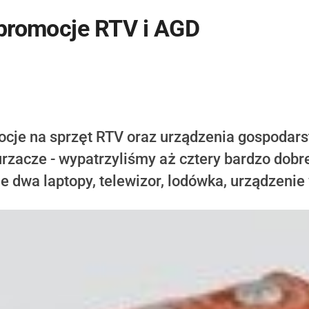
 promocje RTV i AGD
ocje na sprzęt RTV oraz urządzenia gospoda
rzacze - wypatrzyliśmy aż cztery bardzo dobr
że dwa laptopy, telewizor, lodówka, urządzeni