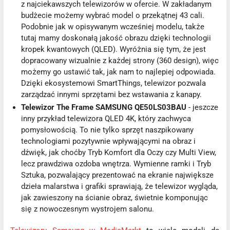
z najciekawszych telewizorów w ofercie. W zakładanym
budżecie możemy wybrać model o przekątnej 43 cali.
Podobnie jak w opisywanym wcześniej modelu, także
tutaj mamy doskonałą jakość obrazu dzięki technologii
kropek kwantowych (QLED). Wyróżnia się tym, że jest
dopracowany wizualnie z każdej strony (360 design), więc
możemy go ustawić tak, jak nam to najlepiej odpowiada.
Dzięki ekosystemowi SmartThings, telewizor pozwala
zarządzać innymi sprzętami bez wstawania z kanapy.
Telewizor The Frame SAMSUNG QE50LS03BAU
- jeszcze
inny przykład telewizora QLED 4K, który zachwyca
pomysłowością. To nie tylko sprzęt naszpikowany
technologiami pozytywnie wpływającymi na obraz i
dźwięk, jak choćby Tryb Komfort dla Oczy czy Multi View,
lecz prawdziwa ozdoba wnętrza. Wymienne ramki i Tryb
Sztuka, pozwalający prezentować na ekranie największe
dzieła malarstwa i grafiki sprawiają, że telewizor wygląda,
jak zawieszony na ścianie obraz, świetnie komponując
się z nowoczesnym wystrojem salonu.