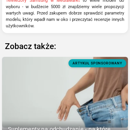
Telewizory Samsung w MediaMarkt
to wiele modeli do
wyboru - w budżecie 5000 zł znajdziemy wiele propozycji
wartych uwagi. Przed zakupem dobrze sprawdzić parametry
modelu, który wpadł nam w oko i przeczytać recenzje innych
użytkowników.
Zobacz także:
ARTYKUŁ SPONSOROWANY
Suplementy na odchudzanie - na które