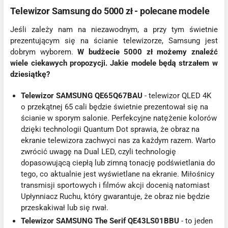
Telewizor Samsung do 5000 zł - polecane modele
Jeśli zależy nam na niezawodnym, a przy tym świetnie
prezentującym się na ścianie telewizorze, Samsung jest
dobrym wyborem.
W budżecie 5000 zł możemy znaleźć
wiele ciekawych propozycji. Jakie modele będą strzałem w
dziesiątkę?
Telewizor SAMSUNG QE65Q67BAU
- telewizor QLED 4K
o przekątnej 65 cali będzie świetnie prezentował się na
ścianie w sporym salonie. Perfekcyjne natężenie kolorów
dzięki technologii Quantum Dot sprawia, że obraz na
ekranie telewizora zachwyci nas za każdym razem. Warto
zwrócić uwagę na Dual LED, czyli technologię
dopasowującą ciepłą lub zimną tonację podświetlania do
tego, co aktualnie jest wyświetlane na ekranie. Miłośnicy
transmisji sportowych i filmów akcji docenią natomiast
Upłynniacz Ruchu, który gwarantuje, że obraz nie będzie
przeskakiwał lub się rwał.
Telewizor SAMSUNG The Serif QE43LS01BBU
- to jeden