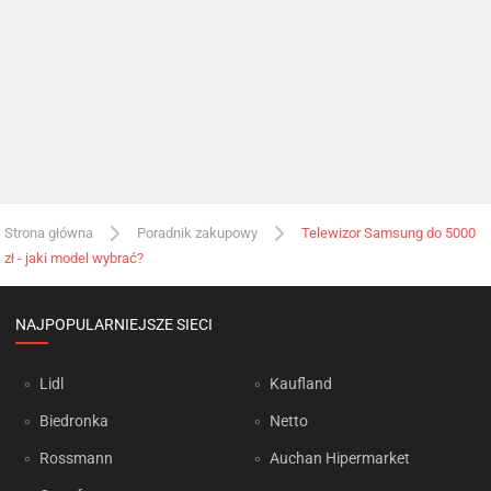
Strona główna
Poradnik zakupowy
Telewizor Samsung do 5000
zł - jaki model wybrać?
NAJPOPULARNIEJSZE SIECI
Lidl
Kaufland
Biedronka
Netto
Rossmann
Auchan Hipermarket