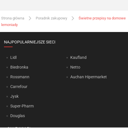
Strona główna
Poradnik zakupowy
Świetne przepisy na domowe
lemoniady
NAJPOPULARNIEJSZE SIECI
Lidl
Kaufland
Biedronka
Netto
Rossmann
Auchan Hipermarket
Carrefour
Jysk
Super-Pharm
Douglas