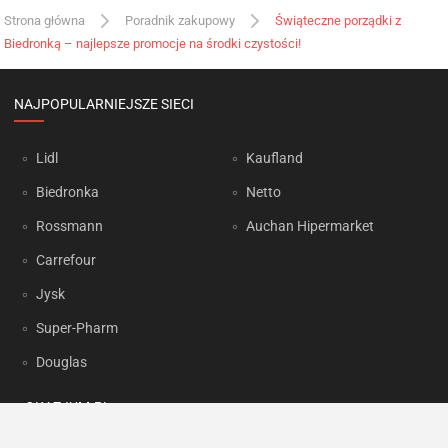
Strona główna
Poradnik zakupowy
Świąteczne porządki z
Biedronką – najlepsze promocje na środki czystości!
NAJPOPULARNIEJSZE SIECI
Lidl
Kaufland
Biedronka
Netto
Rossmann
Auchan Hipermarket
Carrefour
Jysk
Super-Pharm
Douglas
OKAZJUM.PL