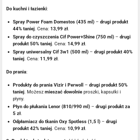
Do kuchni i łazienki
:
Spray Power Foam Domestos (435 ml)
–
drugi produkt
44% taniej
. Cena:
13,99 zł
.
Spray do czyszczenia Cif Power+Shine (750 ml)
–
drugi
produkt 50% taniej
. Cena:
14,99 zł
.
Spray uniwersalny Cif 3w1 (500 ml)
–
drugi produkt 40%
taniej
. Cena:
11,99 zł
.
Do prania
:
Produkty do prania Vizir i Perwoll
–
drugi produkt 50%
taniej
. Możesz
mieszać dowolnie
proszki, kapsułki i
płyny.
Płyn do płukania Lenor (810/990 ml)
–
drugi produkt za
5 zł
.
Odpłamiacz do tkanin Oxy Spotless (1,5 l)
–
drugi
produkt 42% taniej
. Cena:
10,99 zł
.