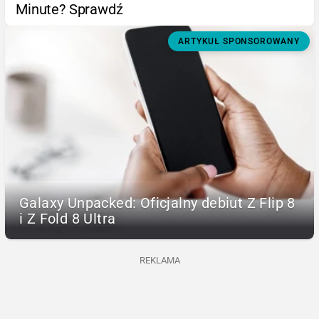
Minute? Sprawdź
ARTYKUŁ SPONSOROWANY
Galaxy Unpacked: Oficjalny debiut Z Flip 8
i Z Fold 8 Ultra
REKLAMA