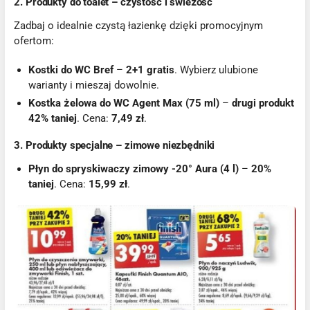
2. Produkty do toalet – czystość i świeżość
Zadbaj o idealnie czystą łazienkę dzięki promocyjnym
ofertom:
Kostki do WC Bref
–
2+1 gratis
. Wybierz ulubione
warianty i mieszaj dowolnie.
Kostka żelowa do WC Agent Max (75 ml)
–
drugi produkt
42% taniej
. Cena:
7,49 zł
.
3. Produkty specjalne – zimowe niezbędniki
Płyn do spryskiwaczy zimowy -20° Aura (4 l)
–
20%
taniej
. Cena:
15,99 zł
.