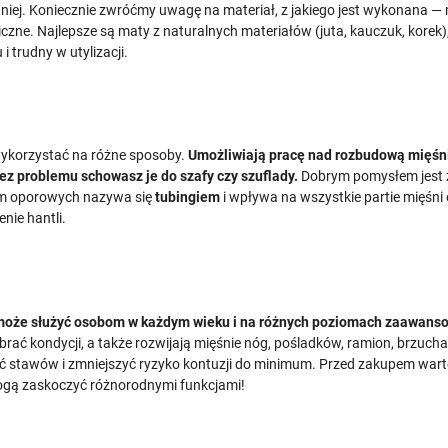
niej. Koniecznie zwróćmy uwagę na materiał, z jakiego jest wykonana — 
czne. Najlepsze są maty z naturalnych materiałów (juta, kauczuk, korek)
i trudny w utylizacji.
 wykorzystać na różne sposoby.
Umożliwiają pracę nad rozbudową mięśni i
ez problemu schowasz je do szafy czy szuflady.
Dobrym pomysłem jest 
aśm oporowych nazywa się
tubingiem
i wpływa na wszystkie partie mięśni
nie hantli.
, może służyć osobom w każdym wieku i na różnych poziomach zaawans
brać kondycji, a także rozwijają mięśnie nóg, pośladków, ramion, brzucha
 stawów i zmniejszyć ryzyko kontuzji do minimum. Przed zakupem warto zo
gą zaskoczyć różnorodnymi funkcjami!