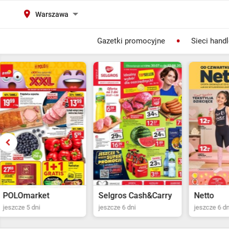
Warszawa
Gazetki promocyjne
Sieci hand
Selgros Cash&Carry
Netto
POLOma
jeszcze 6 dni
jeszcze 6 dni
jeszcze 5 