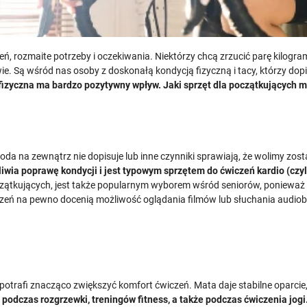
 rozmaite potrzeby i oczekiwania. Niektórzy chcą zrzucić parę kilogra
ie. Są wśród nas osoby z doskonałą kondycją fizyczną i tacy, którzy do
 fizyczna ma bardzo pozytywny wpływ. Jaki sprzęt dla początkujących
a na zewnątrz nie dopisuje lub inne czynniki sprawiają, że wolimy zo
wia poprawę kondycji i jest typowym sprzętem do ćwiczeń kardio (czy
czątkujących, jest także popularnym wyborem wśród seniorów, ponieważ 
wiczeń na pewno docenią możliwość oglądania filmów lub słuchania aud
 potrafi znacząco zwiększyć komfort ćwiczeń. Mata daje stabilne oparcie, n
podczas rozgrzewki, treningów fitness, a także podczas ćwiczenia jogi