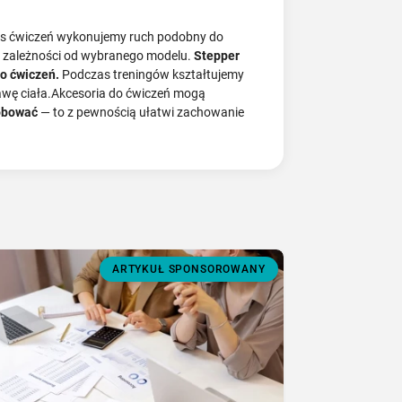
dczas ćwiczeń wykonujemy ruch podobny do
w zależności od wybranego modelu.
Stepper
do ćwiczeń.
Podczas treningów kształtujemy
tawę ciała.Akcesoria do ćwiczeń mogą
róbować
— to z pewnością ułatwi zachowanie
ARTYKUŁ SPONSOROWANY