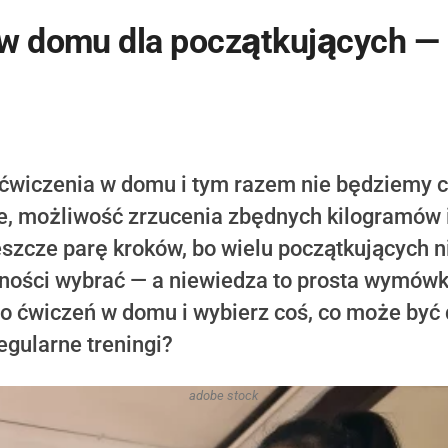
 w domu dla początkujących —
wiczenia w domu i tym razem nie będziemy co
ie, możliwość zrzucenia zbędnych kilogramów 
 jeszcze parę kroków, bo wielu początkujących n
wności wybrać — a niewiedza to prosta wymówk
o ćwiczeń w domu i wybierz coś, co może być 
egularne treningi?
adobe stock