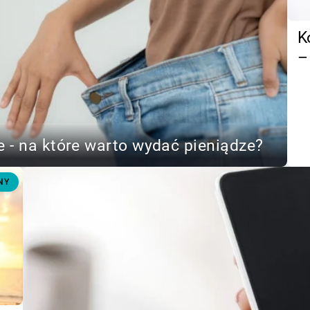
K
–
 - na które warto wydać pieniądze?
NY