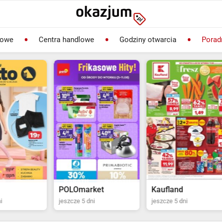
lowe
Centra handlowe
Godziny otwarcia
Porad
rket
Kaufland
Biedronka
dni
jeszcze 5 dni
jeszcze 2 dni