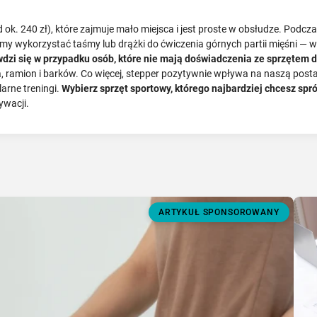
od ok. 240 zł), które zajmuje mało miejsca i jest proste w obsłudze. Po
 wykorzystać taśmy lub drążki do ćwiczenia górnych partii mięśni — 
awdzi się w przypadku osób, które nie mają doświadczenia ze sprzętem 
ha, ramion i barków. Co więcej, stepper pozytywnie wpływa na naszą pos
arne treningi.
Wybierz sprzęt sportowy, którego najbardziej chcesz sp
ywacji.
ARTYKUŁ SPONSOROWANY