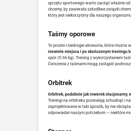
sprzętu sportowego warto zacząć właśnie od 
chcemy, by zawierała szkodliwe związki chemi
który jest niekorzystny dla naszego organizmu 
Taśmy oporowe
To proste i niedrogie akcesoria, które można
niewiele miejsca i po skończonym treningu b
opór (5-36 kg). Trening z wykorzystaniem t
Ćwiczenia z taśmami mogą zastąpić podnosze
Orbitrek
Orbitrek, podobnie jak rowerek stacjonarny
Treningi na orbitreku pozwalają schudnąć i na
zaprojektowane w taki sposób, by nie obciążać
odpowiadał naszym potrzebom — niektóre mo