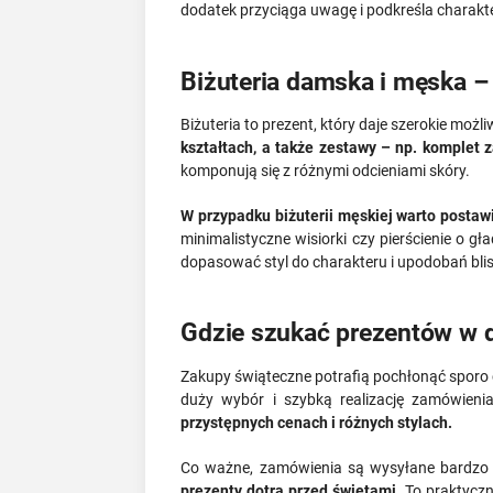
dodatek przyciąga uwagę i podkreśla charakte
Biżuteria damska i męska –
Biżuteria to prezent, który daje szerokie m
kształtach, a także zestawy – np. komplet 
komponują się z różnymi odcieniami skóry.
W przypadku biżuterii męskiej warto postawi
minimalistyczne wisiorki czy pierścienie o g
dopasować styl do charakteru i upodobań blis
Gdzie szukać prezentów w d
Zakupy świąteczne potrafią pochłonąć sporo
duży wybór i szybką realizację zamówienia
przystępnych cenach i różnych stylach.
Co ważne, zamówienia są wysyłane bardzo 
prezenty dotrą przed świętami.
To praktyczn