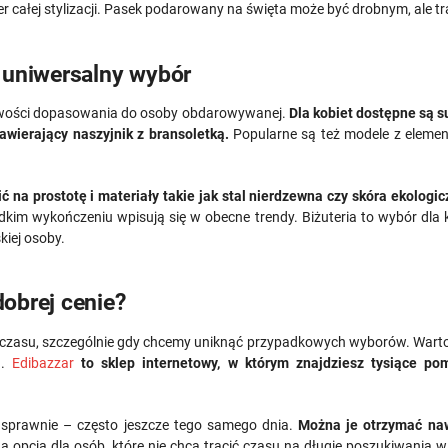
r całej stylizacji. Pasek podarowany na święta może być drobnym, ale t
 uniwersalny wybór
ożliwości dopasowania do osoby obdarowywanej.
Dla kobiet dostępne są s
zawierający naszyjnik z bransoletką.
Popularne są też modele z elemen
ć na prostotę i materiały takie jak stal nierdzewna czy skóra ekologic
ładkim wykończeniu wpisują się w obecne trendy. Biżuteria to wybór dl
kiej osoby.
obrej cenie?
 czasu, szczególnie gdy chcemy uniknąć przypadkowych wyborów. Warto 
.
Edibazzar
to sklep internetowy, w którym znajdziesz tysiące p
sprawnie – często jeszcze tego samego dnia.
Można je otrzymać naw
a opcja dla osób, które nie chcą tracić czasu na długie poszukiwania w