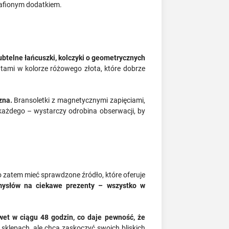
rafionym dodatkiem.
ubtelne łańcuszki, kolczyki o geometrycznych
tami w kolorze różowego złota, które dobrze
zna.
Bransoletki z magnetycznymi zapięciami,
a każdego – wystarczy odrobina obserwacji, by
zatem mieć sprawdzone źródło, które oferuje
omysłów na ciekawe prezenty – wszystko w
et w ciągu 48 godzin, co daje pewność, że
 sklepach, ale chcą zaskoczyć swoich bliskich