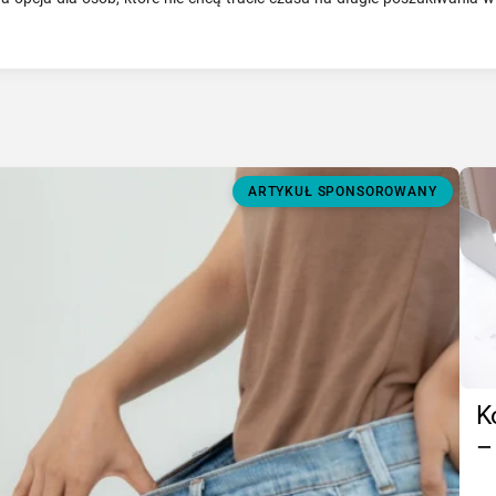
ARTYKUŁ SPONSOROWANY
K
–