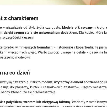
nt z charakterem
e – niezależnie od stylu życia czy gustu.
Modele o klasycznym kroju, 
ji, dzięki czemu stają się uniwersalnym dodatkiem.
Dla kobiet, które 
przegródek i kieszeni.
że torebki w mniejszych formatach – listonoszki i kopertówki.
Te pier
kań i wieczornych wyjść. Warto zwrócić uwagę na detale – pasek na łań
prostszemu modelowi.
 na co dzień
urystyką czy szkołą.
Dziś to modny i użyteczny element codziennego ub
asują do płaszczy, kurtek i casualowych zestawów. Często mieszczą ni
ą osoby, które dużo się przemieszczają.
k z połyskiem, wzorem lub nietypową fakturą.
Warianty z metalicznym
ch worków po usztywniane konstrukcje – pozwala dopasować prezent do