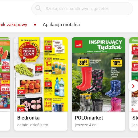
nik zakupowy
Aplikacja mobilna
POLOmarket
Stokrotka Supermarket
P
jeszcze 4 dni
jeszcze 5 dni
ost