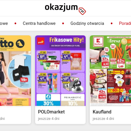
lowe
Centra handlowe
Godziny otwarcia
Porad
rket
Kaufland
Biedronka
dni
jeszcze 4 dni
ostatni dzień jutro