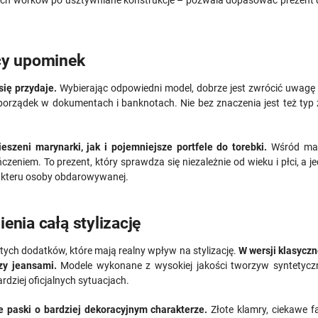
ący upominek
 się przydaje.
Wybierając odpowiedni model, dobrze jest zwrócić uwagę 
 porządek w dokumentach i banknotach. Nie bez znaczenia jest też ty
szeni marynarki, jak i pojemniejsze portfele do torebki.
Wśród mat
niem. To prezent, który sprawdza się niezależnie od wieku i płci, a 
arakteru osoby obdarowywanej.
enia całą stylizację
 tych dodatków, które mają realny wpływ na stylizację.
W wersji klasycz
czy jeansami.
Modele wykonane z wysokiej jakości tworzyw syntetycz
rdziej oficjalnych sytuacjach.
 paski o bardziej dekoracyjnym charakterze.
Złote klamry, ciekawe f