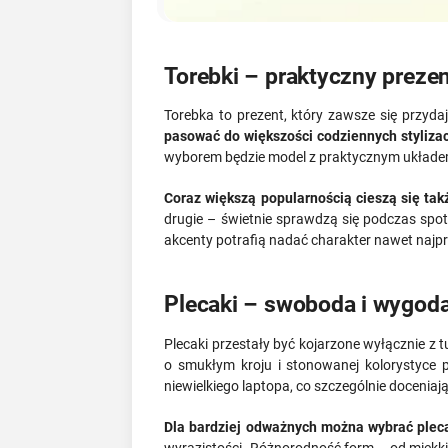
Torebki – praktyczny preze
Torebka to prezent, który zawsze się przydaj
pasować do większości codziennych stylizac
wyborem będzie model z praktycznym układem 
Coraz większą popularnością cieszą się tak
drugie – świetnie sprawdzą się podczas spot
akcenty potrafią nadać charakter nawet naj
Plecaki – swoboda i wygoda
Plecaki przestały być kojarzone wyłącznie z t
o smukłym kroju i stonowanej kolorystyce p
niewielkiego laptopa, co szczególnie doceniaj
Dla bardziej odważnych można wybrać pleca
wyrazistości. Różnorodność form – od miękki