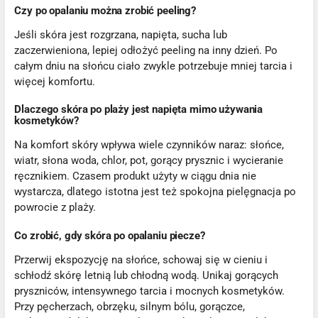
Czy po opalaniu można zrobić peeling?
Jeśli skóra jest rozgrzana, napięta, sucha lub
zaczerwieniona, lepiej odłożyć peeling na inny dzień. Po
całym dniu na słońcu ciało zwykle potrzebuje mniej tarcia i
więcej komfortu.
Dlaczego skóra po plaży jest napięta mimo używania
kosmetyków?
Na komfort skóry wpływa wiele czynników naraz: słońce,
wiatr, słona woda, chlor, pot, gorący prysznic i wycieranie
ręcznikiem. Czasem produkt użyty w ciągu dnia nie
wystarcza, dlatego istotna jest też spokojna pielęgnacja po
powrocie z plaży.
Co zrobić, gdy skóra po opalaniu piecze?
Przerwij ekspozycję na słońce, schowaj się w cieniu i
schłodź skórę letnią lub chłodną wodą. Unikaj gorących
pryszniców, intensywnego tarcia i mocnych kosmetyków.
Przy pęcherzach, obrzęku, silnym bólu, gorączce,