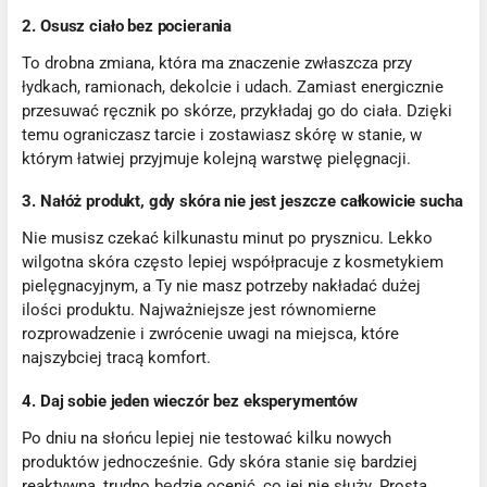
2. Osusz ciało bez pocierania
To drobna zmiana, która ma znaczenie zwłaszcza przy
łydkach, ramionach, dekolcie i udach. Zamiast energicznie
przesuwać ręcznik po skórze, przykładaj go do ciała. Dzięki
temu ograniczasz tarcie i zostawiasz skórę w stanie, w
którym łatwiej przyjmuje kolejną warstwę pielęgnacji.
3. Nałóż produkt, gdy skóra nie jest jeszcze całkowicie sucha
Nie musisz czekać kilkunastu minut po prysznicu. Lekko
wilgotna skóra często lepiej współpracuje z kosmetykiem
pielęgnacyjnym, a Ty nie masz potrzeby nakładać dużej
ilości produktu. Najważniejsze jest równomierne
rozprowadzenie i zwrócenie uwagi na miejsca, które
najszybciej tracą komfort.
4. Daj sobie jeden wieczór bez eksperymentów
Po dniu na słońcu lepiej nie testować kilku nowych
produktów jednocześnie. Gdy skóra stanie się bardziej
reaktywna, trudno będzie ocenić, co jej nie służy. Prosta,