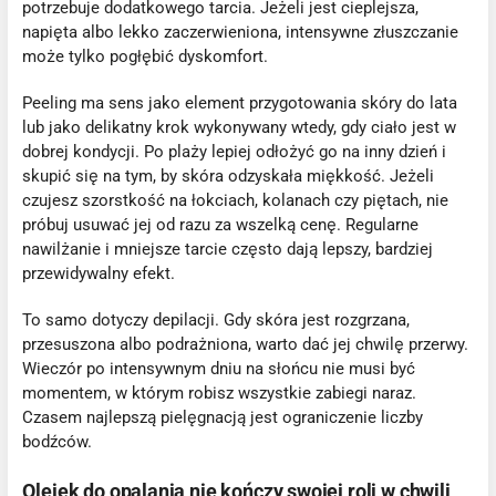
potrzebuje dodatkowego tarcia. Jeżeli jest cieplejsza,
napięta albo lekko zaczerwieniona, intensywne złuszczanie
może tylko pogłębić dyskomfort.
Peeling ma sens jako element przygotowania skóry do lata
lub jako delikatny krok wykonywany wtedy, gdy ciało jest w
dobrej kondycji. Po plaży lepiej odłożyć go na inny dzień i
skupić się na tym, by skóra odzyskała miękkość. Jeżeli
czujesz szorstkość na łokciach, kolanach czy piętach, nie
próbuj usuwać jej od razu za wszelką cenę. Regularne
nawilżanie i mniejsze tarcie często dają lepszy, bardziej
przewidywalny efekt.
To samo dotyczy depilacji. Gdy skóra jest rozgrzana,
przesuszona albo podrażniona, warto dać jej chwilę przerwy.
Wieczór po intensywnym dniu na słońcu nie musi być
momentem, w którym robisz wszystkie zabiegi naraz.
Czasem najlepszą pielęgnacją jest ograniczenie liczby
bodźców.
Olejek do opalania nie kończy swojej roli w chwili