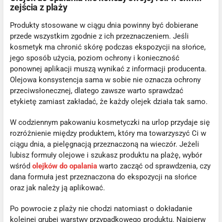
zejścia z plaży
Produkty stosowane w ciągu dnia powinny być dobierane
przede wszystkim zgodnie z ich przeznaczeniem. Jeśli
kosmetyk ma chronić skórę podczas ekspozycji na słońce,
jego sposób użycia, poziom ochrony i konieczność
ponownej aplikacji muszą wynikać z informacji producenta.
Olejowa konsystencja sama w sobie nie oznacza ochrony
przeciwsłonecznej, dlatego zawsze warto sprawdzać
etykietę zamiast zakładać, że każdy olejek działa tak samo.
W codziennym pakowaniu kosmetyczki na urlop przydaje się
rozróżnienie między produktem, który ma towarzyszyć Ci w
ciągu dnia, a pielęgnacją przeznaczoną na wieczór. Jeżeli
lubisz formuły olejowe i szukasz produktu na plażę, wybór
wśród
olejków do opalania
warto zacząć od sprawdzenia, czy
dana formuła jest przeznaczona do ekspozycji na słońce
oraz jak należy ją aplikować.
Po powrocie z plaży nie chodzi natomiast o dokładanie
kolejnej grubej warstwy przypadkowego produktu. Najpierw