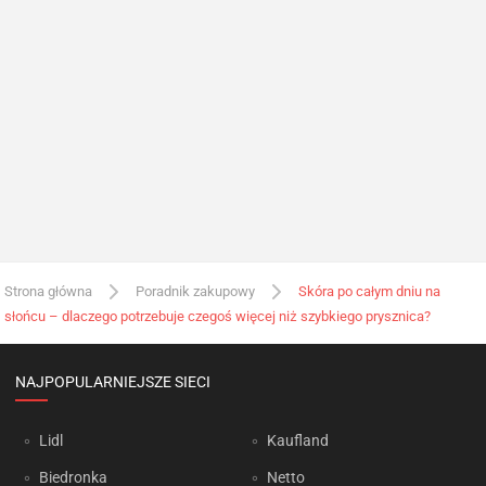
Strona główna
Poradnik zakupowy
Skóra po całym dniu na
słońcu – dlaczego potrzebuje czegoś więcej niż szybkiego prysznica?
NAJPOPULARNIEJSZE SIECI
Lidl
Kaufland
Biedronka
Netto