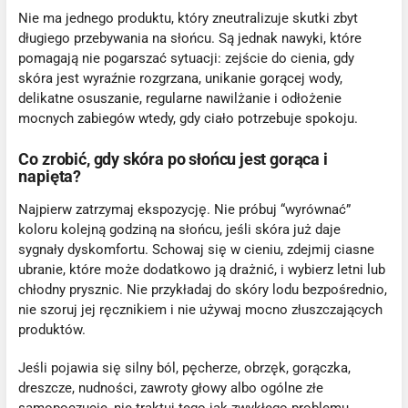
Nie ma jednego produktu, który zneutralizuje skutki zbyt
długiego przebywania na słońcu. Są jednak nawyki, które
pomagają nie pogarszać sytuacji: zejście do cienia, gdy
skóra jest wyraźnie rozgrzana, unikanie gorącej wody,
delikatne osuszanie, regularne nawilżanie i odłożenie
mocnych zabiegów wtedy, gdy ciało potrzebuje spokoju.
Co zrobić, gdy skóra po słońcu jest gorąca i
napięta?
Najpierw zatrzymaj ekspozycję. Nie próbuj “wyrównać”
koloru kolejną godziną na słońcu, jeśli skóra już daje
sygnały dyskomfortu. Schowaj się w cieniu, zdejmij ciasne
ubranie, które może dodatkowo ją drażnić, i wybierz letni lub
chłodny prysznic. Nie przykładaj do skóry lodu bezpośrednio,
nie szoruj jej ręcznikiem i nie używaj mocno złuszczających
produktów.
Jeśli pojawia się silny ból, pęcherze, obrzęk, gorączka,
dreszcze, nudności, zawroty głowy albo ogólne złe
samopoczucie, nie traktuj tego jak zwykłego problemu