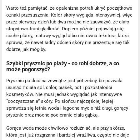
Warto też pamiętać, że opalenizna potrafi ukryć początkowe
oznaki przesuszenia. Kolor skóry wygląda intensywniej, więc
przez pierwszy dzień lub dwa można nie zauważyć, że ciało
stopniowo traci gładkość. Dopiero później pojawiają się
suche plamy, matowy wygląd albo nierówna tekstura, która
sprawia, że nawet ładny odcień skóry nie prezentuje się tak
dobrze, jak mógłby.
Szybki prysznic po plaży - co robi dobrze, a co
może pogorszyć?
Prysznic po dniu na zewnątrz jest potrzebny, bo pozwala
usunąć z ciała sól, chlor, piasek, pot i pozostałości
kosmetyków. Nie musi jednak wyglądać jak intensywne
“doczyszczanie” skóry. Po słońcu najczęściej lepiej
sprawdza się letnia woda i łagodne mycie niż długi, gorący
prysznic oraz mocne pocieranie ciała gąbką.
Gorąca woda może chwilowo rozluźniać, ale przy skórze,
która jest już rozgrzana i bardziej wrażliwa, często nie daje