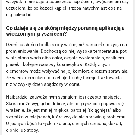
wszystkim nie daje o sobie znać napięciem, swędzeniem czy
uczuciem, że po każdej kąpieli trzeba natychmiast coś na
nią nakładać.
Co dzieje się ze skórą między poranną aplikacją a
wieczornym prysznicem?
Dzień na słońcu to dla skóry więcej niż sama ekspozycja na
promieniowanie. Dochodzą do niej wysoka temperatura, pot,
wiatr, słona woda albo chlor, częste wycieranie ręcznikiem,
piasek i kolejne warstwy kosmetyków. Każdy z tych
elementów może wpływać na jej komfort, a razem sprawiają,
że wieczorem ciało potrzebuje trochę innego traktowania
niż w zwykły dzień spędzony w domu.
Najbardziej zauważalnym sygnałem jest często napięcie.
Skóra może wyglądać dobrze, ale po prysznicu pojawia się
wrażenie, że jest mniej miękka, bardziej “ściągnięta” albo
szorstka w miejscach, które zwykle nie sprawiają problemu.
U jednych będą to łydki i kolana, u innych ramiona, dekolt,
dłonie lub stopy.