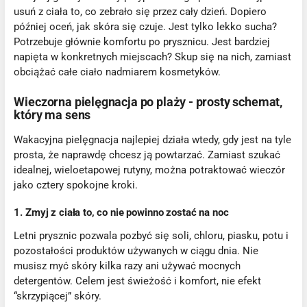
usuń z ciała to, co zebrało się przez cały dzień. Dopiero
później oceń, jak skóra się czuje. Jest tylko lekko sucha?
Potrzebuje głównie komfortu po prysznicu. Jest bardziej
napięta w konkretnych miejscach? Skup się na nich, zamiast
obciążać całe ciało nadmiarem kosmetyków.
Wieczorna pielęgnacja po plaży - prosty schemat,
który ma sens
Wakacyjna pielęgnacja najlepiej działa wtedy, gdy jest na tyle
prosta, że naprawdę chcesz ją powtarzać. Zamiast szukać
idealnej, wieloetapowej rutyny, można potraktować wieczór
jako cztery spokojne kroki.
1. Zmyj z ciała to, co nie powinno zostać na noc
Letni prysznic pozwala pozbyć się soli, chloru, piasku, potu i
pozostałości produktów używanych w ciągu dnia. Nie
musisz myć skóry kilka razy ani używać mocnych
detergentów. Celem jest świeżość i komfort, nie efekt
“skrzypiącej” skóry.