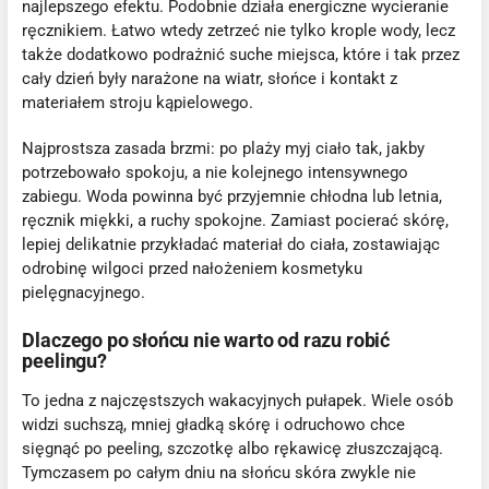
najlepszego efektu. Podobnie działa energiczne wycieranie
ręcznikiem. Łatwo wtedy zetrzeć nie tylko krople wody, lecz
także dodatkowo podrażnić suche miejsca, które i tak przez
cały dzień były narażone na wiatr, słońce i kontakt z
materiałem stroju kąpielowego.
Najprostsza zasada brzmi: po plaży myj ciało tak, jakby
potrzebowało spokoju, a nie kolejnego intensywnego
zabiegu. Woda powinna być przyjemnie chłodna lub letnia,
ręcznik miękki, a ruchy spokojne. Zamiast pocierać skórę,
lepiej delikatnie przykładać materiał do ciała, zostawiając
odrobinę wilgoci przed nałożeniem kosmetyku
pielęgnacyjnego.
Dlaczego po słońcu nie warto od razu robić
peelingu?
To jedna z najczęstszych wakacyjnych pułapek. Wiele osób
widzi suchszą, mniej gładką skórę i odruchowo chce
sięgnąć po peeling, szczotkę albo rękawicę złuszczającą.
Tymczasem po całym dniu na słońcu skóra zwykle nie