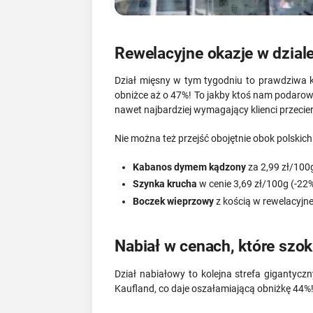
Rewelacyjne okazje w dzia
Dział mięsny w tym tygodniu to prawdziwa 
obniżce aż o 47%! To jakby ktoś nam podarow
nawet najbardziej wymagający klienci przecie
Nie można też przejść obojętnie obok polskich
Kabanos dymem kądzony
za 2,99 zł/100
Szynka krucha
w cenie 3,69 zł/100g (-22
Boczek wieprzowy
z kością w rewelacyjne
Nabiał w cenach, które szok
Dział nabiałowy to kolejna strefa gigantyc
Kaufland, co daje oszałamiającą obniżkę 44%