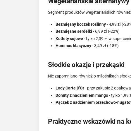
Wegetariańskie alternatyw
Segment produktów wegetariańskich również 
Bezmięsny boczek roślinny
- 4,99 zł (-28
Bezmięsne serdelki
- 6,99 zł (-22%)
Kotlety sojowe
- tylko 2,39 zł w superceni
Hummus klasyczny
- 3,49 zł (-18%)
Słodkie okazje i przekąski
Nie zapomniano również o miłośnikach słodko
Lody Carte D'Or
- przy zakupie 2 opakowa
Donuty z nadzieniem mango
- tylko 1,99 z
Pączek z nadzieniem orzechowo-nugat
Praktyczne wskazówki na k