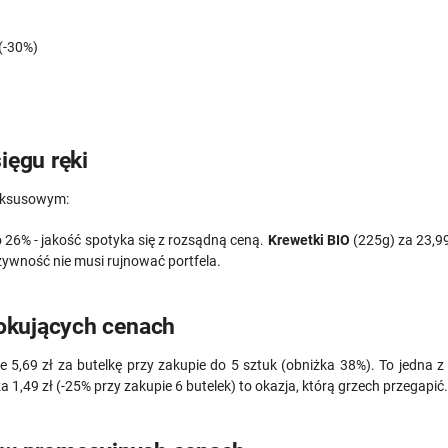
 (-30%)
ięgu ręki
luksusowym:
 o 26% - jakość spotyka się z rozsądną ceną.
Krewetki BIO
(225g) za 23,99
żywność nie musi rujnować portfela.
okujących cenach
 5,69 zł za butelkę przy zakupie do 5 sztuk (obniżka 38%). To jedna z 
 1,49 zł (-25% przy zakupie 6 butelek) to okazja, którą grzech przegapić