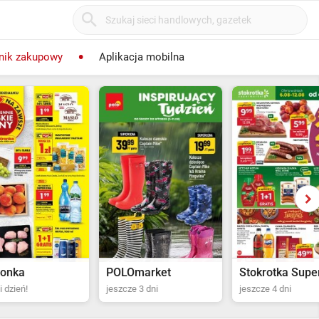
nik zakupowy
Aplikacja mobilna
POLOmarket
Stokrotka Supermarket
Bi
jeszcze 3 dni
jeszcze 4 dni
za 