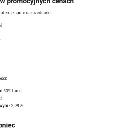
y w promocyjnych cenach
oferuje spore oszczędności:
%)
e
ści:
ń 50% taniej
ł
owym
- 2,99 zł
oniec