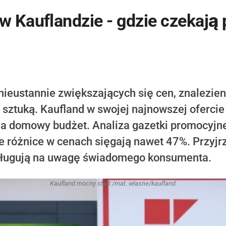
 Kauflandzie - gdzie czekają
i nieustannie zwiększających się cen, znalezie
 sztuką. Kaufland w swojej najnowszej ofercie
na domowy budżet. Analiza gazetki promocyjne
ie różnice w cenach sięgają nawet 47%. Przyjr
asługują na uwagę świadomego konsumenta.
Kaufland mocny start /mat. własne/kaufland