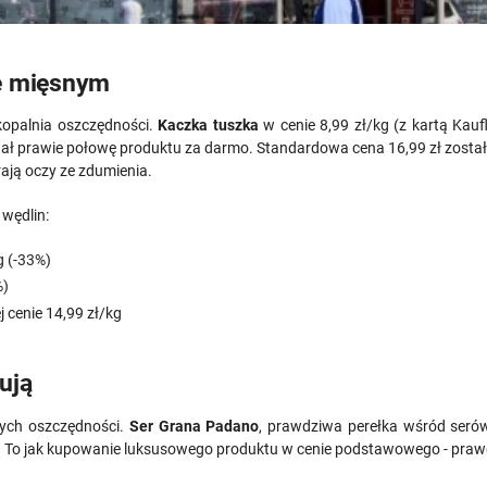
le mięsnym
kopalnia oszczędności.
Kaczka tuszka
w cenie 8,99 zł/kg (z kartą Kau
ał prawie połowę produktu za darmo. Standardowa cena 16,99 zł zosta
rają oczy ze zdumienia.
 wędlin:
g (-33%)
%)
j cenie 14,99 zł/kg
ują
znych oszczędności.
Ser Grana Padano
, prawdziwa perełka wśród serów
! To jak kupowanie luksusowego produktu w cenie podstawowego - prawd