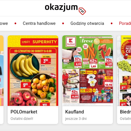
lowe
Centra handlowe
Godziny otwarcia
Porad
rket
Kaufland
Biedronka
ień!
jeszcze 3 dni
Ostatni dzień!