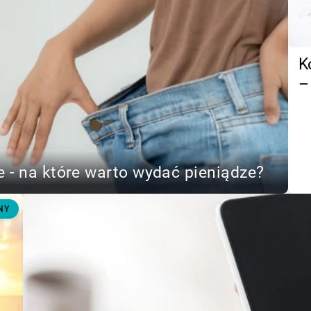
K
–
 - na które warto wydać pieniądze?
NY