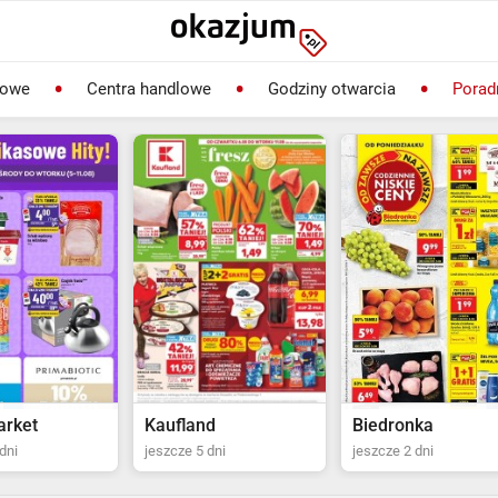
lowe
Centra handlowe
Godziny otwarcia
Porad
rket
Kaufland
Biedronka
dni
jeszcze 5 dni
jeszcze 2 dni