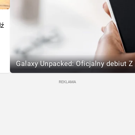
dź
Galaxy Unpacked: Oficjalny debiut Z F
REKLAMA