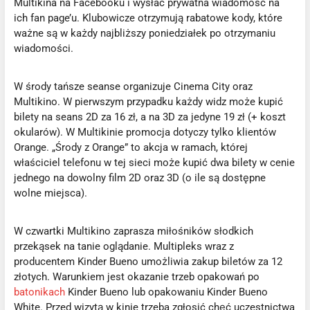
Multikina na Facebooku i wysłać prywatna wiadomość na
ich fan page’u. Klubowicze otrzymują rabatowe kody, które
ważne są w każdy najbliższy poniedziałek po otrzymaniu
wiadomości.
W środy tańsze seanse organizuje Cinema City oraz
Multikino. W pierwszym przypadku każdy widz może kupić
bilety na seans 2D za 16 zł, a na 3D za jedyne 19 zł (+ koszt
okularów). W Multikinie promocja dotyczy tylko klientów
Orange. „Środy z Orange” to akcja w ramach, której
właściciel telefonu w tej sieci może kupić dwa bilety w cenie
jednego na dowolny film 2D oraz 3D (o ile są dostępne
wolne miejsca).
W czwartki Multikino zaprasza miłośników słodkich
przekąsek na tanie oglądanie. Multipleks wraz z
producentem Kinder Bueno umożliwia zakup biletów za 12
złotych. Warunkiem jest okazanie trzeb opakowań po
batonikach
Kinder Bueno lub opakowaniu Kinder Bueno
White. Przed wizytą w kinie trzeba zgłosić chęć uczestnictwa