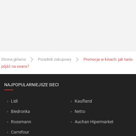
Strona główna
Poradnik zakupowy
Promocje w kinach: jak tanio
pójść na seans?
NAJPOPULARNIEJSZE SIECI
Lidl
Kaufland
Biedronka
Netto
Rossmann
Auchan Hipermarket
Carrefour