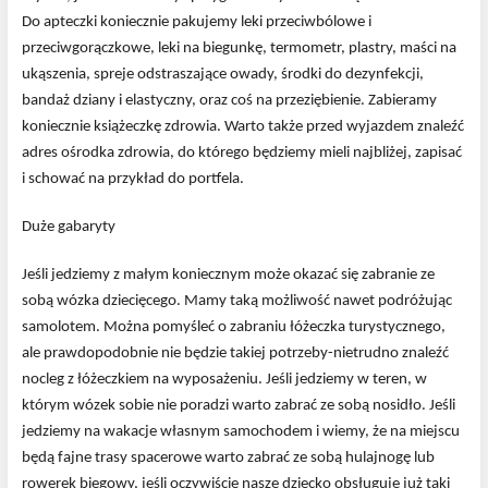
Do apteczki koniecznie pakujemy leki przeciwbólowe i
przeciwgorączkowe, leki na biegunkę, termometr, plastry, maści na
ukąszenia, spreje odstraszające owady, środki do dezynfekcji,
bandaż dziany i elastyczny, oraz coś na przeziębienie. Zabieramy
koniecznie książeczkę zdrowia. Warto także przed wyjazdem znaleźć
adres ośrodka zdrowia, do którego będziemy mieli najbliżej, zapisać
i schować na przykład do portfela.
Duże gabaryty
Jeśli jedziemy z małym koniecznym może okazać się zabranie ze
sobą wózka dziecięcego. Mamy taką możliwość nawet podróżując
samolotem. Można pomyśleć o zabraniu łóżeczka turystycznego,
ale prawdopodobnie nie będzie takiej potrzeby-nietrudno znaleźć
nocleg z łóżeczkiem na wyposażeniu. Jeśli jedziemy w teren, w
którym wózek sobie nie poradzi warto zabrać ze sobą nosidło. Jeśli
jedziemy na wakacje własnym samochodem i wiemy, że na miejscu
będą fajne trasy spacerowe warto zabrać ze sobą hulajnogę lub
rowerek biegowy, jeśli oczywiście nasze dziecko obsługuje już taki