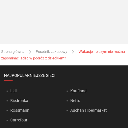
Strona główna
Poradnik zakupowy
Wakacje - o czym nie można
zapominać jadąc w podróż z dzieckiem?
NAJPOPULARNIEJSZE SIECI
Lidl
Kaufland
Biedronka
Netto
Rossmann
Auchan Hipermarket
Carrefour