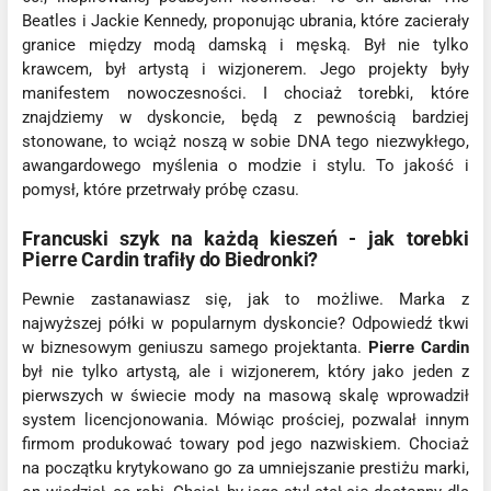
Beatles i Jackie Kennedy, proponując ubrania, które zacierały
granice między modą damską i męską. Był nie tylko
krawcem, był artystą i wizjonerem. Jego projekty były
manifestem nowoczesności. I chociaż torebki, które
znajdziemy w dyskoncie, będą z pewnością bardziej
stonowane, to wciąż noszą w sobie DNA tego niezwykłego,
awangardowego myślenia o modzie i stylu. To jakość i
pomysł, które przetrwały próbę czasu.
Francuski szyk na każdą kieszeń - jak torebki
Pierre Cardin trafiły do Biedronki?
Pewnie zastanawiasz się, jak to możliwe. Marka z
najwyższej półki w popularnym dyskoncie? Odpowiedź tkwi
w biznesowym geniuszu samego projektanta.
Pierre Cardin
był nie tylko artystą, ale i wizjonerem, który jako jeden z
pierwszych w świecie mody na masową skalę wprowadził
system licencjonowania. Mówiąc prościej, pozwalał innym
firmom produkować towary pod jego nazwiskiem. Chociaż
na początku krytykowano go za umniejszanie prestiżu marki,