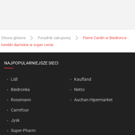
Strona główna
Poradnik zakupowy
Pierre Cardin w Biedronce -
torebki damskie w super cenie
NAJPOPULARNIEJSZE SIECI
Lidl
Kaufland
Biedronka
Netto
Rossmann
Auchan Hipermarket
Carrefour
Jysk
Super-Pharm