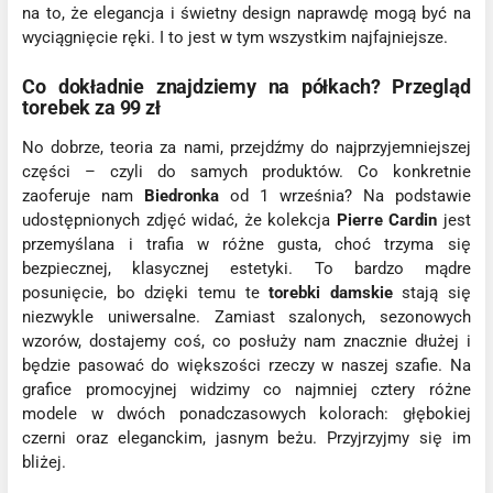
na to, że elegancja i świetny design naprawdę mogą być na
wyciągnięcie ręki. I to jest w tym wszystkim najfajniejsze.
Co dokładnie znajdziemy na półkach? Przegląd
torebek za 99 zł
No dobrze, teoria za nami, przejdźmy do najprzyjemniejszej
części – czyli do samych produktów. Co konkretnie
zaoferuje nam
Biedronka
od 1 września? Na podstawie
udostępnionych zdjęć widać, że kolekcja
Pierre Cardin
jest
przemyślana i trafia w różne gusta, choć trzyma się
bezpiecznej, klasycznej estetyki. To bardzo mądre
posunięcie, bo dzięki temu te
torebki damskie
stają się
niezwykle uniwersalne. Zamiast szalonych, sezonowych
wzorów, dostajemy coś, co posłuży nam znacznie dłużej i
będzie pasować do większości rzeczy w naszej szafie. Na
grafice promocyjnej widzimy co najmniej cztery różne
modele w dwóch ponadczasowych kolorach: głębokiej
czerni oraz eleganckim, jasnym beżu. Przyjrzyjmy się im
bliżej.