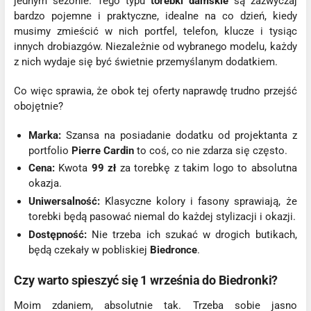
jednym sezonie. Tego typu
torebki damskie
są zazwyczaj
bardzo pojemne i praktyczne, idealne na co dzień, kiedy
musimy zmieścić w nich portfel, telefon, klucze i tysiąc
innych drobiazgów. Niezależnie od wybranego modelu, każdy
z nich wydaje się być świetnie przemyślanym dodatkiem.
Co więc sprawia, że obok tej oferty naprawdę trudno przejść
obojętnie?
Marka:
Szansa na posiadanie dodatku od projektanta z
portfolio
Pierre Cardin
to coś, co nie zdarza się często.
Cena:
Kwota
99 zł
za torebkę z takim logo to absolutna
okazja.
Uniwersalność:
Klasyczne kolory i fasony sprawiają, że
torebki będą pasować niemal do każdej stylizacji i okazji.
Dostępność:
Nie trzeba ich szukać w drogich butikach,
będą czekały w pobliskiej
Biedronce
.
Czy warto spieszyć się 1 września do Biedronki?
Moim zdaniem, absolutnie tak. Trzeba sobie jasno