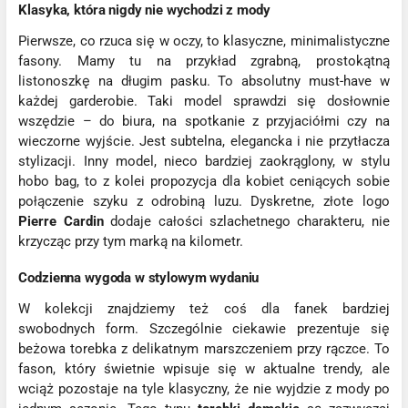
Klasyka, która nigdy nie wychodzi z mody
Pierwsze, co rzuca się w oczy, to klasyczne, minimalistyczne
fasony. Mamy tu na przykład zgrabną, prostokątną
listonoszkę na długim pasku. To absolutny must-have w
każdej garderobie. Taki model sprawdzi się dosłownie
wszędzie – do biura, na spotkanie z przyjaciółmi czy na
wieczorne wyjście. Jest subtelna, elegancka i nie przytłacza
stylizacji. Inny model, nieco bardziej zaokrąglony, w stylu
hobo bag, to z kolei propozycja dla kobiet ceniących sobie
połączenie szyku z odrobiną luzu. Dyskretne, złote logo
Pierre Cardin
dodaje całości szlachetnego charakteru, nie
krzycząc przy tym marką na kilometr.
Codzienna wygoda w stylowym wydaniu
W kolekcji znajdziemy też coś dla fanek bardziej
swobodnych form. Szczególnie ciekawie prezentuje się
beżowa torebka z delikatnym marszczeniem przy rączce. To
fason, który świetnie wpisuje się w aktualne trendy, ale
wciąż pozostaje na tyle klasyczny, że nie wyjdzie z mody po