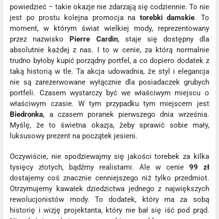
powiedzieć – takie okazje nie zdarzają się codziennie. To nie
jest po prostu kolejna promocja na
torebki damskie
. To
moment, w którym świat wielkiej mody, reprezentowany
przez nazwisko
Pierre Cardin
, staje się dostępny dla
absolutnie każdej z nas. I to w cenie, za którą normalnie
trudno byłoby kupić porządny portfel, a co dopiero dodatek z
taką historią w tle. Ta akcja udowadnia, że styl i elegancja
nie są zarezerwowane wyłącznie dla posiadaczek grubych
portfeli. Czasem wystarczy być we właściwym miejscu o
właściwym czasie. W tym przypadku tym miejscem jest
Biedronka
, a czasem poranek pierwszego dnia września.
Myślę, że to świetna okazja, żeby sprawić sobie mały,
luksusowy prezent na początek jesieni.
Oczywiście, nie spodziewajmy się jakości torebek za kilka
tysięcy złotych, bądźmy realistami. Ale w cenie
99 zł
dostajemy coś znacznie cenniejszego niż tylko przedmiot.
Otrzymujemy kawałek dziedzictwa jednego z największych
rewolucjonistów mody. To dodatek, który ma za sobą
historię i wizję projektanta, który nie bał się iść pod prąd.