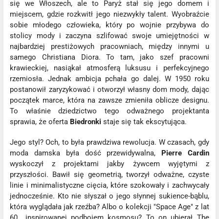
się we Włoszech, ale to Paryż stał się jego domem i
miejscem, gdzie rozkwitł jego niezwykły talent. Wyobraźcie
sobie młodego człowieka, który po wojnie przybywa do
stolicy mody i zaczyna szlifować swoje umiejętności w
najbardziej prestiżowych pracowniach, między innymi u
samego Christiana Diora. To tam, jako szef pracowni
krawieckiej, nasiąkał atmosferą luksusu i perfekcyjnego
rzemiosła. Jednak ambicja pchała go dalej. W 1950 roku
postanowił zaryzykować i otworzył własny dom mody, dając
początek marce, która na zawsze zmieniła oblicze designu.
To właśnie dziedzictwo tego odważnego projektanta
sprawia, że oferta
Biedronki
staje się tak ekscytująca.
Jego styl? Och, to była prawdziwa rewolucja. W czasach, gdy
moda damska była dość przewidywalna,
Pierre Cardin
wyskoczył z projektami jakby żywcem wyjętymi z
przyszłości. Bawił się geometrią, tworzył odważne, czyste
linie i minimalistyczne cięcia, które szokowały i zachwycały
jednocześnie. Kto nie słyszał o jego słynnej sukience-bąblu,
która wyglądała jak rzeźba? Albo o kolekcji "Space Age" z lat
60., inspirowanej podbojem kosmosu? To on ubierał The