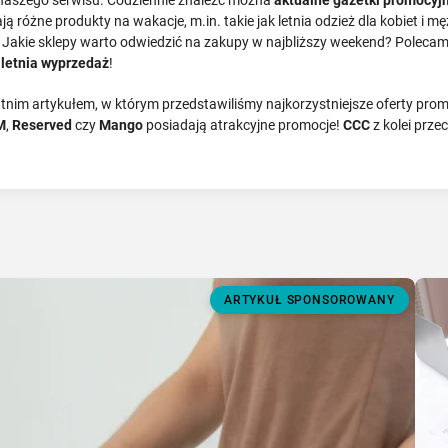
różne produkty na wakacje, m.in. takie jak letnia odzież dla kobiet i mę
. Jakie sklepy warto odwiedzić na zakupy w najbliższy weekend? Poleca
a
letnia wyprzedaż
!
nim artykułem, w którym przedstawiliśmy najkorzystniejsze oferty prom
M
,
Reserved
czy
Mango
posiadają atrakcyjne promocje!
CCC
z kolei prz
ARTYKUŁ SPONSOROWANY