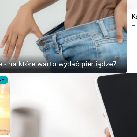
K
–
 - na które warto wydać pieniądze?
NY