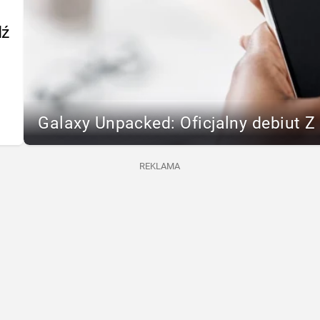
dź
Galaxy Unpacked: Oficjalny debiut Z F
REKLAMA