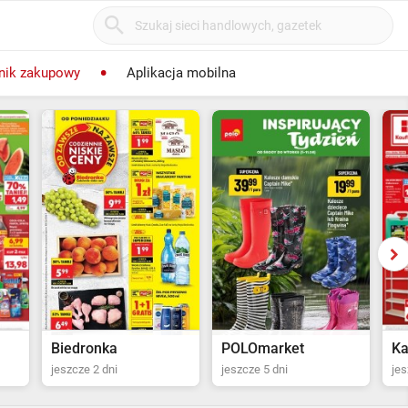
nik zakupowy
Aplikacja mobilna
POLOmarket
Kaufland
St
jeszcze 5 dni
jeszcze 13 dni
jes