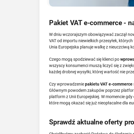
Pakiet VAT e-commerce - na
W dniu wczorajszym obowiązywać zaczął nowy
VAT od importu niewielkich przesyłek, któryc
Unia Europejska planuje walkę z nieuczciwą k
Czego mogą spodziewać się klienci po
wprowa
wszyscy konsumenci muszą liczyć się z zwięk
każdej drobnej wysyłki, której wartość nie pr
Czy wprowadzenie
pakietu VAT e-commerce
Głównym powodem zakupów poprzez platformy 
platform z Unii Europejskiej. W momencie gdy
które mogą okazać się już nieopłacalne dla eu
Sprawdź aktualne oferty p
Chcielibyśmy zachęcić Państwa do śledzenia