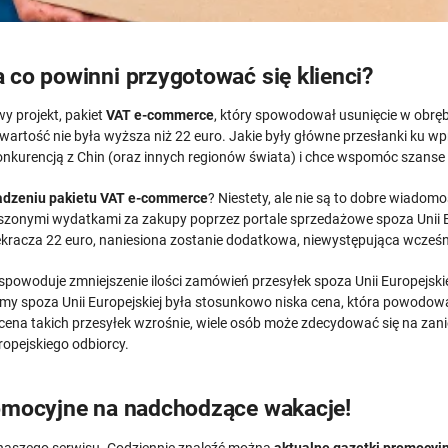
 co powinni przygotować się klienci?
 projekt, pakiet
VAT e-commerce
, który spowodował usunięcie w obrębi
h wartość nie była wyższa niż 22 euro. Jakie były główne przesłanki k
onkurencją z Chin (oraz innych regionów świata) i chce wspomóc szanse 
dzeniu pakietu VAT e-commerce
? Niestety, ale nie są to dobre wiadom
szonymi wydatkami za zakupy poprzez portale sprzedażowe spoza Unii Eur
zekracza 22 euro, naniesiona zostanie dodatkowa, niewystępująca wcześni
spowoduje zmniejszenie ilości zamówień przesyłek spoza Unii Europejskiej
spoza Unii Europejskiej była stosunkowo niska cena, która powodowała
 cena takich przesyłek wzrośnie, wiele osób może zdecydować się na zani
ropejskiego odbiorcy.
romocyjne na nadchodzące wakacje!
 naszego serwisu. Codziennie znaleźć można
aktualne gazetki promocyj