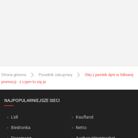
Strona główna
Poradnik zakupowy
Olej z pestek dyni w lidlowej
promocji - z czym to się je
NAJPOPULARNIEJSZE SIECI
Lidl
Kaufland
Biedronka
Netto