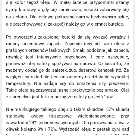
się kolor tegoż oleju. W małej butelce przypominał czarny
syrop klonowy, a gdy się zamieszało, ścianki zabarwiały się
na zielono. Olej celowo pokazano nam w bezbarwnym szkle,
ale przechowywać (i zakupić) należy go w ciemnej butelce.
Po otworzeniu zakupionej butelki da się wyczuć wyraźny i
mocny orzechowy zapach. Zupełnie inny niż woń oleju z
prażonych orzechów laskowych. Smak, podobnie jak zapach,
również jest intensywnie orzechowy. I całe szczęście,
ponieważ olej należy spożywać na surowo. Oznacza to, że
możemy dodać go do sałatek, zup, deserów, kanapek itd. Ze
względu na skład nie jest on odporny na działanie wysokiej
temperatury. Nie nadaje się do smażenia czy pieczenia.
Takie oleje są zazwyczaj jasne i praktycznie bez smaku. Olej
z ziaren dyni jest tak smaczny, że należy go jeść "raw".
Nie ma drugiego takiego oleju o takim składzie. 57% składu
stanowią kwasy tłuszczowe wielonienasycone, przy
zawartości 29% jednonienasyconych. Dla porównania oliwa z
oliwek kolejno 9% i 72%. Wyższość oleju z pestek dyni nad