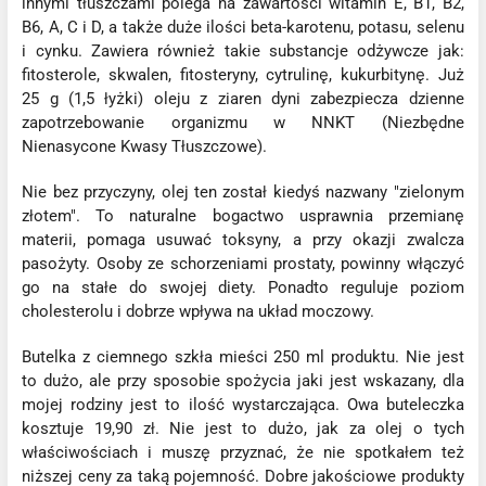
innymi tłuszczami polega na zawartości witamin E, B1, B2,
B6, A, C i D, a także duże ilości beta-karotenu, potasu, selenu
i cynku. Zawiera również takie substancje odżywcze jak:
fitosterole, skwalen, fitosteryny, cytrulinę, kukurbitynę. Już
25 g (1,5 łyżki) oleju z ziaren dyni zabezpiecza dzienne
zapotrzebowanie organizmu w NNKT (Niezbędne
Nienasycone Kwasy Tłuszczowe).
Nie bez przyczyny, olej ten został kiedyś nazwany "zielonym
złotem". To naturalne bogactwo usprawnia przemianę
materii, pomaga usuwać toksyny, a przy okazji zwalcza
pasożyty. Osoby ze schorzeniami prostaty, powinny włączyć
go na stałe do swojej diety. Ponadto reguluje poziom
cholesterolu i dobrze wpływa na układ moczowy.
Butelka z ciemnego szkła mieści 250 ml produktu. Nie jest
to dużo, ale przy sposobie spożycia jaki jest wskazany, dla
mojej rodziny jest to ilość wystarczająca. Owa buteleczka
kosztuje 19,90 zł. Nie jest to dużo, jak za olej o tych
właściwościach i muszę przyznać, że nie spotkałem też
niższej ceny za taką pojemność. Dobre jakościowe produkty