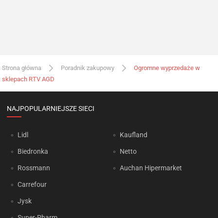
Strona główna
Poradnik zakupowy
Ogromne wyprzedaże w
sklepach RTV AGD
NAJPOPULARNIEJSZE SIECI
Lidl
Kaufland
Biedronka
Netto
Rossmann
Auchan Hipermarket
Carrefour
Jysk
Super-Pharm