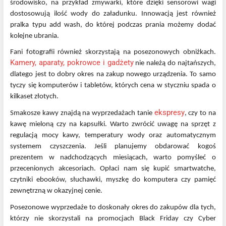
środowisko, na przykład zmywarki, które dzięki sensorowi wagi
dostosowują ilość wody do załadunku. Innowacją jest również
pralka typu add wash, do której podczas prania możemy dodać
kolejne ubrania.
Fani fotografii również skorzystają na posezonowych obniżkach.
Kamery, aparaty, pokrowce i gadżety
nie należą do najtańszych,
dlatego jest to dobry okres na zakup nowego urządzenia. To samo
tyczy się komputerów i tabletów, których cena w styczniu spada o
kilkaset złotych.
ekspresy
Smakosze kawy znajdą na wyprzedażach tanie
, czy to na
kawę mieloną czy na kapsułki. Warto zwrócić uwagę na sprzęt z
regulacją mocy kawy, temperatury wody oraz automatycznym
systemem czyszczenia. Jeśli planujemy obdarować kogoś
prezentem w nadchodzących miesiącach, warto pomyśleć o
przecenionych akcesoriach. Opłaci nam się kupić smartwatche,
czytniki ebooków, słuchawki, myszkę do komputera czy pamięć
zewnętrzną w okazyjnej cenie.
Posezonowe wyprzedaże to doskonały okres do zakupów dla tych,
którzy nie skorzystali na promocjach Black Friday czy Cyber