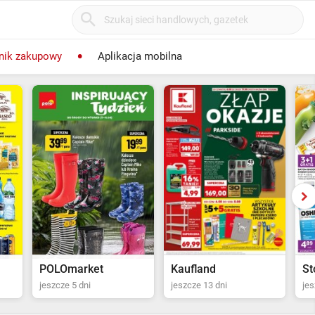
nik zakupowy
Aplikacja mobilna
POLOmarket
Kaufland
St
jeszcze 5 dni
jeszcze 13 dni
jes