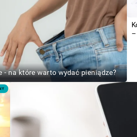
K
–
 - na które warto wydać pieniądze?
NY