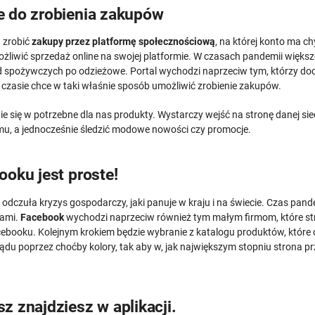
e do zrobienia zakupów
a zrobić
zakupy przez platformę społecznościową
, na której konto ma c
ożliwić sprzedaż online na swojej platformie. W czasach pandemii większ
ożywczych po odzieżowe. Portal wychodzi naprzeciw tym, którzy docenia
m czasie chce w taki właśnie sposób umożliwić zrobienie zakupów.
ie się w potrzebne dla nas produkty. Wystarczy wejść na stronę danej sie
u, a jednocześnie śledzić modowe nowości czy promocje.
oku jest proste!
 odczuła kryzys gospodarczy, jaki panuje w kraju i na świecie. Czas pan
iami.
Facebook
wychodzi naprzeciw również tym małym firmom, które st
cebooku. Kolejnym krokiem będzie wybranie z katalogu produktów, któr
u poprzez choćby kolory, tak aby w, jak największym stopniu strona pr
 znajdziesz w aplikacji.