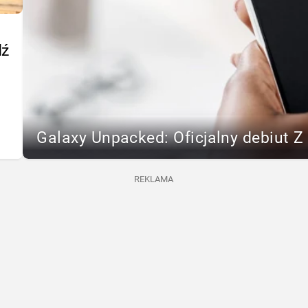
dź
Galaxy Unpacked: Oficjalny debiut Z F
REKLAMA