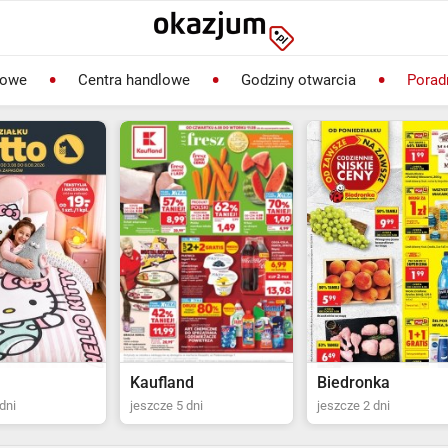
lowe
Centra handlowe
Godziny otwarcia
Porad
Kaufland
Biedronka
dni
jeszcze 5 dni
jeszcze 2 dni