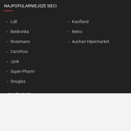
NAJPOPULARNIEJSZE SIECI
Lidl
Kaufland
Biedronka
Netto
Rossmann
Auchan Hipermarket
Carrefour
Jysk
Super-Pharm
Douglas
OKAZJUM.PL
Kontakt
Reklama
Prywatność
Korzystanie z portalu oznacza akceptację
Regulaminu
oraz
Polityki