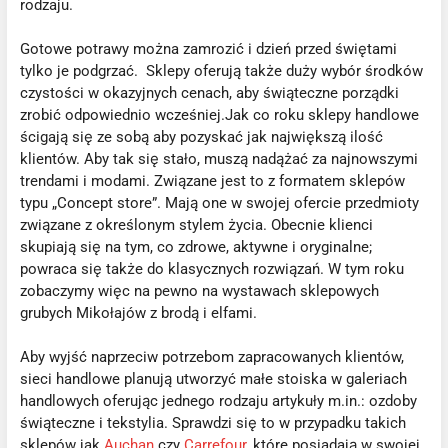
rodzaju.
Gotowe potrawy można zamrozić i dzień przed świętami
tylko je podgrzać. Sklepy oferują także duży wybór środków
czystości w okazyjnych cenach, aby świąteczne porządki
zrobić odpowiednio wcześniej.Jak co roku sklepy handlowe
ścigają się ze sobą aby pozyskać jak największą ilość
klientów. Aby tak się stało, muszą nadążać za najnowszymi
trendami i modami. Związane jest to z formatem sklepów
typu „Concept store”. Mają one w swojej ofercie przedmioty
związane z określonym stylem życia. Obecnie klienci
skupiają się na tym, co zdrowe, aktywne i oryginalne;
powraca się także do klasycznych rozwiązań. W tym roku
zobaczymy więc na pewno na wystawach sklepowych
grubych Mikołajów z brodą i elfami.
Aby wyjść naprzeciw potrzebom zapracowanych klientów,
sieci handlowe planują utworzyć małe stoiska w galeriach
handlowych oferując jednego rodzaju artykuły m.in.: ozdoby
świąteczne i tekstylia. Sprawdzi się to w przypadku takich
sklepów jak
Auchan
czy
Carrefour
, które posiadają w swojej