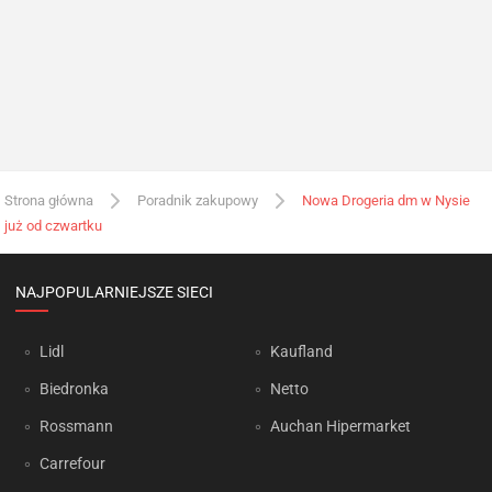
Strona główna
Poradnik zakupowy
Nowa Drogeria dm w Nysie
już od czwartku
NAJPOPULARNIEJSZE SIECI
Lidl
Kaufland
Biedronka
Netto
Rossmann
Auchan Hipermarket
Carrefour