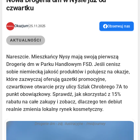
czwartku
Okazjum
25.11.2025
Obserwuj nas
AKTUALNOŚCI
Nareszcie. Mieszkańcy Nysy mają swoją pierwszą
Drogerię dm w Parku Handlowym FSD. Jeśli cenisz
sobie niemiecką jakość produktów i polujesz na okazje,
które zazwyczaj oferują gazetki promocyjne,
czwartkowe otwarcie przy ulicy Szlak Chrobrego 7A to
punkt obowiązkowy. Sprawdź, jak skorzystać z 15%
rabatu na całe zakupy i zobacz, dlaczego ten debiut
realnie zmienia lokalny rynek kosmetyczny.
Drogerie dm - zdj. ilustracyjne - /midjourney