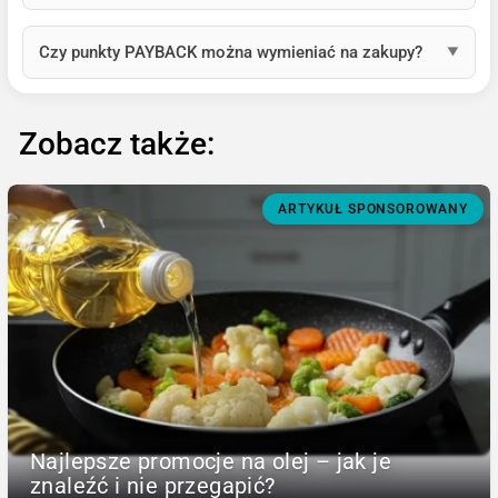
Czy punkty PAYBACK można wymieniać na zakupy?
Zobacz także:
ARTYKUŁ SPONSOROWANY
Najlepsze promocje na olej – jak je
znaleźć i nie przegapić?