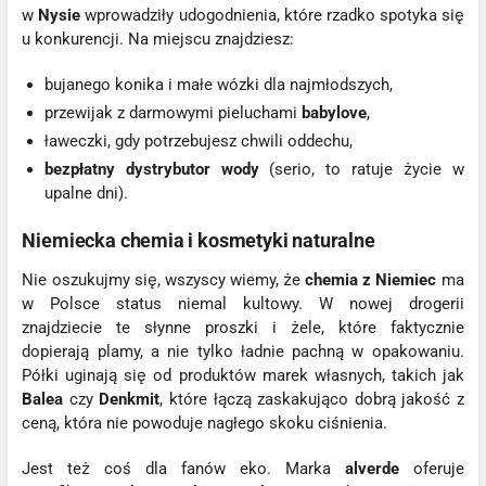
w
Nysie
wprowadziły udogodnienia, które rzadko spotyka się
u konkurencji. Na miejscu znajdziesz:
bujanego konika i małe wózki dla najmłodszych,
przewijak z darmowymi pieluchami
babylove
,
ławeczki, gdy potrzebujesz chwili oddechu,
bezpłatny dystrybutor wody
(serio, to ratuje życie w
upalne dni).
Niemiecka chemia i kosmetyki naturalne
Nie oszukujmy się, wszyscy wiemy, że
chemia z Niemiec
ma
w Polsce status niemal kultowy. W nowej drogerii
znajdziecie te słynne proszki i żele, które faktycznie
dopierają plamy, a nie tylko ładnie pachną w opakowaniu.
Półki uginają się od produktów marek własnych, takich jak
Balea
czy
Denkmit
, które łączą zaskakująco dobrą jakość z
ceną, która nie powoduje nagłego skoku ciśnienia.
Jest też coś dla fanów eko. Marka
alverde
oferuje