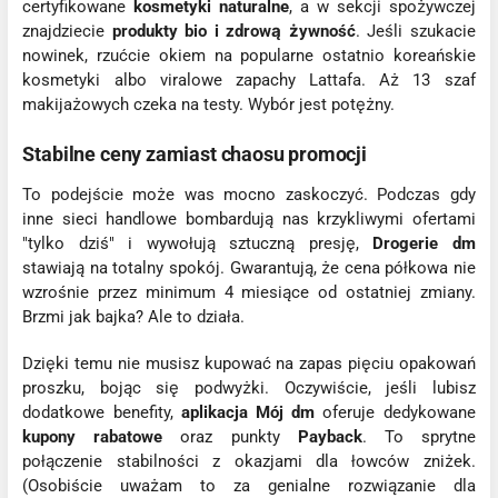
certyfikowane
kosmetyki naturalne
, a w sekcji spożywczej
znajdziecie
produkty bio i zdrową żywność
. Jeśli szukacie
nowinek, rzućcie okiem na popularne ostatnio koreańskie
kosmetyki albo viralowe zapachy Lattafa. Aż 13 szaf
makijażowych czeka na testy. Wybór jest potężny.
Stabilne ceny zamiast chaosu promocji
To podejście może was mocno zaskoczyć. Podczas gdy
inne sieci handlowe bombardują nas krzykliwymi ofertami
"tylko dziś" i wywołują sztuczną presję,
Drogerie dm
stawiają na totalny spokój. Gwarantują, że cena półkowa nie
wzrośnie przez minimum 4 miesiące od ostatniej zmiany.
Brzmi jak bajka? Ale to działa.
Dzięki temu nie musisz kupować na zapas pięciu opakowań
proszku, bojąc się podwyżki. Oczywiście, jeśli lubisz
dodatkowe benefity,
aplikacja Mój dm
oferuje dedykowane
kupony rabatowe
oraz punkty
Payback
. To sprytne
połączenie stabilności z okazjami dla łowców zniżek.
(Osobiście uważam to za genialne rozwiązanie dla