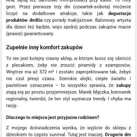
Aha, będą też darmowe mini-produkty przy kasie. To miły
gest. Przez pierwsze trzy dni (czwartek-sobota) możecie
liczyć na dodatkowe atrakcje, takie jak
degustacje
produktów dmBio
czy porady makijażowe. Balonowy artysta
dla dzieci też będzie, więc spokój podczas zakupów macie
(prawie) gwarantowany.
Zupełnie inny komfort zakupów
To nie jest kolejny ciasny sklep, w którym boisz się obrócić
z plecakiem, żeby nie zrzucić piramidy z szamponów.
Wnętrze ma aż 572 m² i zostało zaprojektowane tak, żebyś
nie czuł presji czasu. Szerokie alejki, ciepłe światło i
pastelowe oznaczenia – to wszystko sprawia, że
zakupy
stają się po prostu przyjemniejsze. Marek Mączka, kierownik
regionalny, twierdzi, że ten styl wyznacza trendy. I chyba ma
rację.
Dlaczego to miejsce jest przyjazne rodzinom?
Z mojego doświadczenia wynika, że wyjście do sklepu z
dzieckiem to często survival. Tutaj jest inaczej.
Drogerie dm