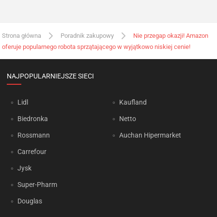
Strona główna
Poradnik zakupowy
Nie przegap okazji! Amazon
oferuje popularnego robota sprzątającego w wyjątkowo niskiej cenie!
NAJPOPULARNIEJSZE SIECI
Lidl
Kaufland
Biedronka
Netto
Rossmann
Auchan Hipermarket
Carrefour
Jysk
Super-Pharm
Douglas