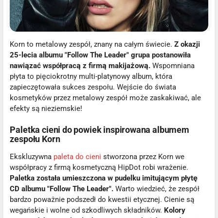
Korn to metalowy zespół, znany na całym świecie.
Z okazji
25-lecia albumu "Follow The Leader" grupa postanowiła
nawiązać współpracą z firmą makijażową.
Wspomniana
płyta to pięciokrotny multi-platynowy album, która
zapieczętowała sukces zespołu. Wejście do świata
kosmetyków przez metalowy zespół może zaskakiwać, ale
efekty są nieziemskie!
Paletka cieni do powiek inspirowana albumem
zespołu Korn
Ekskluzywna
paleta do cieni
stworzona przez Korn we
współpracy z firmą kosmetyczną HipDot robi wrażenie.
Paletka została umieszczona w pudelku imitującym płytę
CD albumu "Follow The Leader".
Warto wiedzieć, że zespół
bardzo poważnie podszedł do kwestii etycznej. Cienie są
wegańskie i wolne od szkodliwych składników.
Kolory