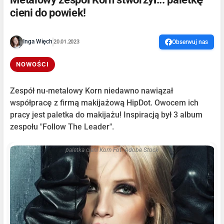
cieni do powiek!
Inga Więch
20.01.2023
Obserwuj nas
NOWOŚCI
Zespół nu-metalowy Korn niedawno nawiązał
współpracę z firmą makijażową HipDot. Owocem ich
pracy jest paletka do makijażu! Inspiracją był 3 album
zespołu "Follow The Leader".
paletka cieni Korn Fot. Adobe Stock