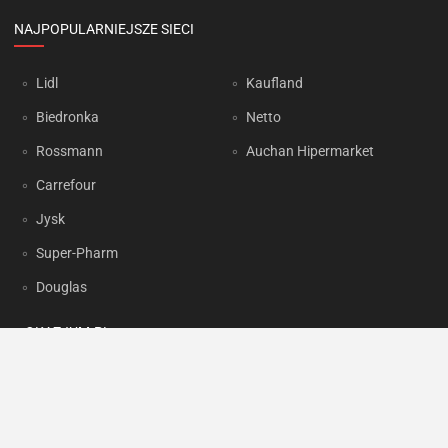
NAJPOPULARNIEJSZE SIECI
Lidl
Kaufland
Biedronka
Netto
Rossmann
Auchan Hipermarket
Carrefour
Jysk
Super-Pharm
Douglas
OKAZJUM.PL
Kontakt
Reklama
Prywatność
Korzystanie z portalu oznacza akceptację
Regulaminu
oraz
Polityki