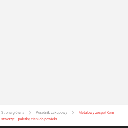
Strona główna
Poradnik zakupowy
Metalowy zespół Korn
stworzył... paletkę cieni do powiek!