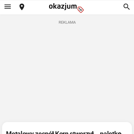
REKLAMA
Metalowy zespół Korn stworzył... paletkę