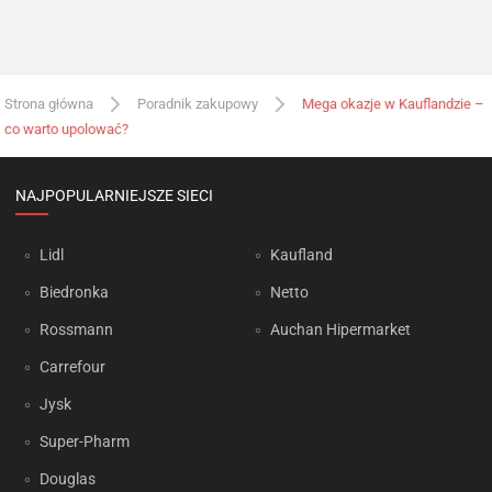
Strona główna
Poradnik zakupowy
Mega okazje w Kauflandzie –
co warto upolować?
NAJPOPULARNIEJSZE SIECI
Lidl
Kaufland
Biedronka
Netto
Rossmann
Auchan Hipermarket
Carrefour
Jysk
Super-Pharm
Douglas