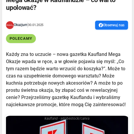
upolować?
Okazjum
30.01.2025
Obserwuj nas
POLECAMY
Każdy zna to uczucie – nowa gazetka Kaufland Mega
Okazje wpada w ręce, a w głowie pojawia się myśl: „Co
tym razem będzie warto wrzucić do koszyka?”. Może to
czas na uzupełnienie domowego warsztatu? Może
kuchnia potrzebuje nowych akcesoriów? A może to po
prostu świetna okazja, by złapać coś w rewelacyjnej
cenie? Przejrzeliśmy gazetkę Kauflandu i wybraliśmy
najciekawsze promocje, które mogą Cię zainteresować!
kaufland - adobestock/canva