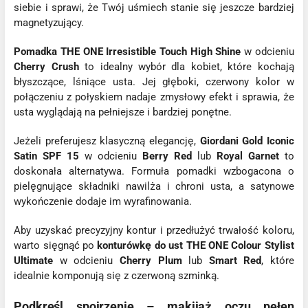
siebie i sprawi, że Twój uśmiech stanie się jeszcze bardziej
magnetyzujący.
Pomadka THE ONE Irresistible Touch High Shine
w odcieniu
Cherry Crush
to idealny wybór dla kobiet, które kochają
błyszczące, lśniące usta. Jej głęboki, czerwony kolor w
połączeniu z połyskiem nadaje zmysłowy efekt i sprawia, że
usta wyglądają na pełniejsze i bardziej ponętne.
Jeżeli preferujesz klasyczną elegancję,
Giordani Gold Iconic
Satin SPF 15
w odcieniu
Berry Red
lub
Royal Garnet
to
doskonała alternatywa. Formuła pomadki wzbogacona o
pielęgnujące składniki nawilża i chroni usta, a satynowe
wykończenie dodaje im wyrafinowania.
Aby uzyskać precyzyjny kontur i przedłużyć trwałość koloru,
warto sięgnąć po
konturówkę do ust THE ONE Colour Stylist
Ultimate
w odcieniu
Cherry Plum
lub
Smart Red
, które
idealnie komponują się z czerwoną szminką.
Podkreśl spojrzenie – makijaż oczu pełen