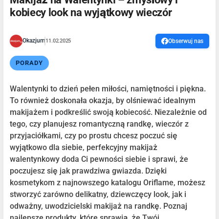
kobiecy look na wyjątkowy wieczór
Okazjum
11.02.2025
Obserwuj nas
PORADY
Walentynki to dzień pełen miłości, namiętności i piękna.
To również doskonała okazja, by olśniewać idealnym
makijażem i podkreślić swoją kobiecość. Niezależnie od
tego, czy planujesz romantyczną randkę, wieczór z
przyjaciółkami, czy po prostu chcesz poczuć się
wyjątkowo dla siebie, perfekcyjny makijaż
walentynkowy doda Ci pewności siebie i sprawi, że
poczujesz się jak prawdziwa gwiazda. Dzięki
kosmetykom z najnowszego katalogu Oriflame, możesz
stworzyć zarówno delikatny, dziewczęcy look, jak i
odważny, uwodzicielski makijaż na randkę. Poznaj
najlepsze produkty, które sprawią, że Twój