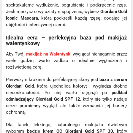
spektakularne wydłużenie, pogrubienie i podkręcenie rzęs.
Jeśli marzysz o wyrazistym spojrzeniu, wybierz
Giordani Gold
Iconic Mascara
, która podkreśli każdą rzęsę, dodając jej
objętości i intensywnej czerni.
Idealna cera – perfekcyjna baza pod makijaż
walentynkowy
Aby Twój
makijaż na Walentynki
wyglądał nienagannie przez
wiele godzin, warto zadbać o idealnie wygładzoną i
rozświetloną cerę.
Pierwszym krokiem do perfekcyjnej skóry jest
baza z serum
Giordani Gold
, która ujednolica koloryt i wygładza drobne
niedoskonałości. Po niej warto sięgnąć po
podkład
odmładzający Giordani Gold SPF 12
, który nie tylko nadaje
cerze promienny wygląd, ale także wzmacnia jej barierę
ochronną.
Dla fanek lekkiego, naturalnego makijażu świetnym
wyborem będzie
krem CC Giordani Gold SPF 30
, który