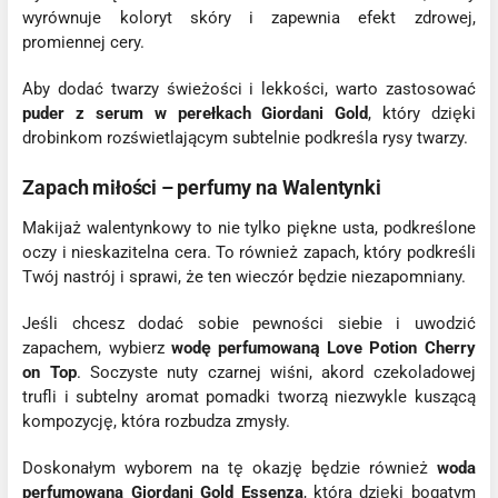
wyrównuje koloryt skóry i zapewnia efekt zdrowej,
promiennej cery.
Aby dodać twarzy świeżości i lekkości, warto zastosować
puder z serum w perełkach Giordani Gold
, który dzięki
drobinkom rozświetlającym subtelnie podkreśla rysy twarzy.
Zapach miłości – perfumy na Walentynki
Makijaż walentynkowy to nie tylko piękne usta, podkreślone
oczy i nieskazitelna cera. To również zapach, który podkreśli
Twój nastrój i sprawi, że ten wieczór będzie niezapomniany.
Jeśli chcesz dodać sobie pewności siebie i uwodzić
zapachem, wybierz
wodę perfumowaną Love Potion Cherry
on Top
. Soczyste nuty czarnej wiśni, akord czekoladowej
trufli i subtelny aromat pomadki tworzą niezwykle kuszącą
kompozycję, która rozbudza zmysły.
Doskonałym wyborem na tę okazję będzie również
woda
perfumowana Giordani Gold Essenza
, która dzięki bogatym