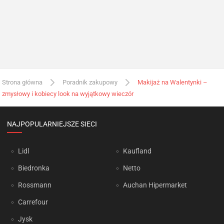
Strona główna
Poradnik zakupowy
Makijaż na Walentynki –
zmysłowy i kobiecy look na wyjątkowy wieczór
NAJPOPULARNIEJSZE SIECI
Lidl
Kaufland
Biedronka
Netto
Rossmann
Auchan Hipermarket
Carrefour
Jysk