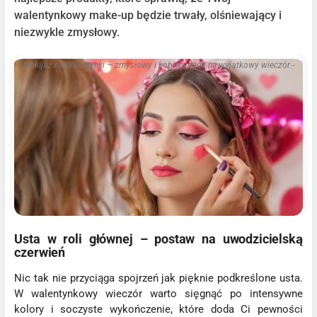
walentynkowy make-up będzie trwały, olśniewający i
niezwykle zmysłowy.
Makijaż na Walentynki – zmysłowy i kobiecy look na wyjątkowy wieczór -
flux
Usta w roli głównej – postaw na uwodzicielską
czerwień
Nic tak nie przyciąga spojrzeń jak pięknie podkreślone usta.
W walentynkowy wieczór warto sięgnąć po intensywne
kolory i soczyste wykończenie, które doda Ci pewności