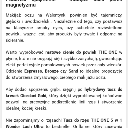
magnetyzmu
Makijaż oczu na Walentynki powinien być tajemniczy,
głęboki i uwodzicielski. Niezależnie od tego, czy postawisz
na klasyczne smoky eyes, czy subtelnie rozświetlone
powieki, ważne jest, aby produkty były trwałe i odporne na
ścieranie.
Warto wypróbować
matowe cienie do powiek THE ONE
w
płynie, które nie osypują się i szybko zasychają, gwarantując
efekt perfekcyjnie pomalowanych powiek przez cały wieczór.
Odcienie
Espresso
,
Bronze
czy
Sand
to idealne propozycje
do stworzenia zmysłowego, ciepłego makijażu oczu.
Aby dodać spojrzeniu głębi, sięgnij po
hybrydowy tusz do
kresek Giordani Gold
, który dzięki wyprofilowanej końcówce
pozwoli na precyzyjne podkreślenie linii rzęs i stworzenie
idealnej kociej kreski.
Nie zapominajmy o rzęsach!
Tusz do rzęs THE ONE 5 w 1
Wonder Lash Ultra
to bestseller Oriflame, który zapewnia