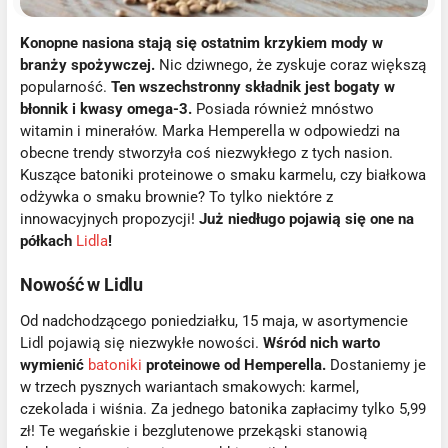
Konopne nasiona stają się ostatnim krzykiem mody w
branży spożywczej.
Nic dziwnego, że zyskuje coraz większą
popularność.
Ten wszechstronny składnik jest bogaty w
błonnik i kwasy omega-3.
Posiada również mnóstwo
witamin i minerałów. Marka Hemperella w odpowiedzi na
obecne trendy stworzyła coś niezwykłego z tych nasion.
Kuszące batoniki proteinowe o smaku karmelu, czy białkowa
odżywka o smaku brownie? To tylko niektóre z
innowacyjnych propozycji!
Już niedługo pojawią się one na
półkach
Lidla
!
Nowość w Lidlu
Od nadchodzącego poniedziałku, 15 maja, w asortymencie
Lidl pojawią się niezwykłe nowości.
Wśród nich warto
wymienić
batoniki
proteinowe od Hemperella.
Dostaniemy je
w trzech pysznych wariantach smakowych: karmel,
czekolada i wiśnia. Za jednego batonika zapłacimy tylko 5,99
zł! Te wegańskie i bezglutenowe przekąski stanowią