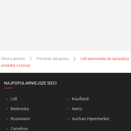
Strona główna
Poradnik zakupowy
Lidl wprowadza do sprzedaży
produkty z konopi
NAJPOPULARNIEJSZE SIECI
Lidl
Kaufland
Biedronka
Netto
Rossmann
Auchan Hipermarket
Carrefour