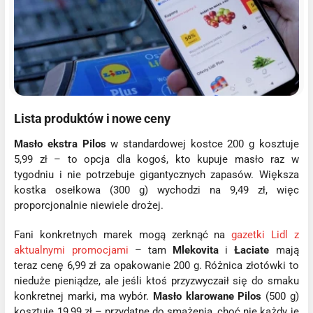
Lista produktów i nowe ceny
Masło ekstra Pilos
w standardowej kostce 200 g kosztuje
5,99 zł – to opcja dla kogoś, kto kupuje masło raz w
tygodniu i nie potrzebuje gigantycznych zapasów. Większa
kostka osełkowa (300 g) wychodzi na 9,49 zł, więc
proporcjonalnie niewiele drożej.
Fani konkretnych marek mogą zerknąć na
gazetki Lidl z
aktualnymi promocjami
– tam
Mlekovita
i
Łaciate
mają
teraz cenę 6,99 zł za opakowanie 200 g. Różnica złotówki to
nieduże pieniądze, ale jeśli ktoś przyzwyczaił się do smaku
konkretnej marki, ma wybór.
Masło klarowane Pilos
(500 g)
kosztuje 19,99 zł – przydatne do smażenia, choć nie każdy je