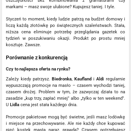
oszczędności bez kombinowania z gramaturami czy
markami – masz swoje ulubione? Kupujesz taniej. I tyle.
Styczeń to moment, kiedy ludzie patrzą na budżet domowy i
liczą każdą złotówkę po świątecznych szaleństwach. Stała,
niższa cena eliminuje potrzebę przeglądania gazetek co
tydzień w poszukiwaniu okazji. Produkt po prostu mniej
kosztuje. Zawsze.
Porównanie z konkurencją
Czy to najlepsza oferta na rynku?
Zależy kiedy patrzysz.
Biedronka
,
Kaufland
i
Aldi
regularnie
wypuszczają promocje na masło – czasem wychodzi taniej,
czasem drożej. Problem w tym, że zazwyczaj działa to na
zasadzie „kup trzy, zapłać mniej" albo „tylko w ten weekend".
U
Lidla
cena jest stała każdego dnia.
Promocje pakietowe mogą być świetne, jeśli masz lodówkę
i miejsce na przechowywanie. Ale nie każdy chce kupować
pięć kostek masła naraz, prawda? Czasem potrzebujesz