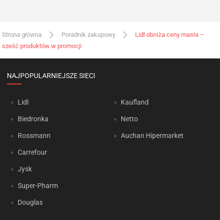
Strona główna
Poradnik zakupowy
Lidl obniża ceny masła –
sześć produktów w promocji
NAJPOPULARNIEJSZE SIECI
Lidl
Kaufland
Biedronka
Netto
Rossmann
Auchan Hipermarket
Carrefour
Jysk
Super-Pharm
Douglas