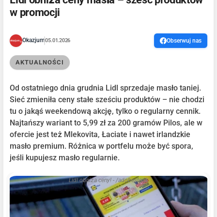
w promocji
Okazjum
05.01.2026
Obserwuj nas
AKTUALNOŚCI
Od ostatniego dnia grudnia Lidl sprzedaje masło taniej.
Sieć zmieniła ceny stałe sześciu produktów – nie chodzi
tu o jakąś weekendową akcję, tylko o regularny cennik.
Najtańszy wariant to 5,99 zł za 200 gramów Pilos, ale w
ofercie jest też Mlekovita, Łaciate i nawet irlandzkie
masło premium. Różnica w portfelu może być spora,
jeśli kupujesz masło regularnie.
Lidl obniża ceny! - /adobestock