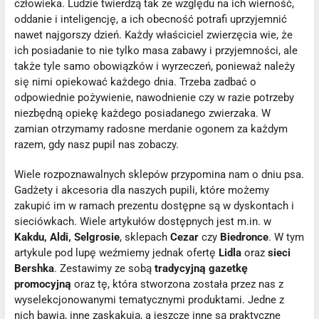
człowieka. Ludzie twierdzą tak ze względu na ich wierność,
oddanie i inteligencję, a ich obecność potrafi uprzyjemnić
nawet najgorszy dzień. Każdy właściciel zwierzęcia wie, że
ich posiadanie to nie tylko masa zabawy i przyjemności, ale
także tyle samo obowiązków i wyrzeczeń, ponieważ należy
się nimi opiekować każdego dnia. Trzeba zadbać o
odpowiednie pożywienie, nawodnienie czy w razie potrzeby
niezbędną opiekę każdego posiadanego zwierzaka. W
zamian otrzymamy radosne merdanie ogonem za każdym
razem, gdy nasz pupil nas zobaczy.
Wiele rozpoznawalnych sklepów przypomina nam o dniu psa.
Gadżety i akcesoria dla naszych pupili, które możemy
zakupić im w ramach prezentu dostępne są w dyskontach i
sieciówkach. Wiele artykułów dostępnych jest m.in. w
Kakdu, Aldi, Selgrosie
, sklepach
Cezar
czy
Biedronce
. W tym
artykule pod lupę weźmiemy jednak ofertę
Lidla
oraz
sieci
Bershka
. Zestawimy ze sobą
tradycyjną gazetkę
promocyjną
oraz tę, która stworzona została przez nas z
wyselekcjonowanymi tematycznymi produktami. Jedne z
nich bawią, inne zaskakują, a jeszcze inne są praktyczne