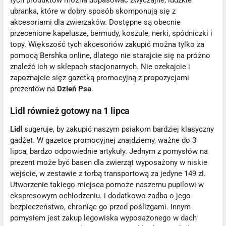
ubranka, które w dobry sposób skomponują się z
akcesoriami dla zwierzaków. Dostępne są obecnie
przecenione kapelusze, bermudy, koszule, nerki, spódniczki i
topy. Większość tych akcesoriów zakupić można tylko za
pomocą Bershka online, dlatego nie starajcie się na próżno
znaleźć ich w sklepach stacjonarnych. Nie czekajcie i
zapoznajcie sięz gazetką promocyjną z propozycjami
prezentów na
Dzień Psa
.
Lidl również gotowy na 1 lipca
Lidl
sugeruje, by zakupić naszym psiakom bardziej klasyczny
gadżet. W gazetce promocyjnej znajdziemy, ważne do 3
lipca, bardzo odpowiednie artykuły. Jednym z pomysłów na
prezent może być basen dla zwierząt wyposażony w niskie
wejście, w zestawie z torbą transportową za jedyne 149 zł.
Utworzenie takiego miejsca pomoże naszemu pupilowi w
ekspresowym ochłodzeniu. i dodatkowo zadba o jego
bezpieczeństwo, chroniąc go przed poślizgami. Innym
pomysłem jest zakup legowiska wyposażonego w dach