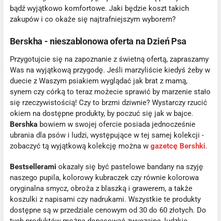
bądź wyjątkowo komfortowe. Jaki będzie koszt takich
zakupów i co okaże się najtrafniejszym wyborem?
Berskha - nieszablonowa oferta na Dzień Psa
Przygotujcie się na zapoznanie z świetną ofertą, zapraszamy
Was na wyjątkową przygodę. Jeśli marzyliście kiedyś żeby w
duecie z Waszym psiakiem wyglądać jak brat z mamą,
synem czy córką to teraz możecie sprawić by marzenie stało
się rzeczywistością! Czy to brzmi dziwnie? Wystarczy rzucić
okiem na dostępne produkty, by poczuć się jak w bajce.
Bershka
bowiem w swojej ofercie posiada jednocześnie
ubrania dla psów i ludzi, występujące w tej samej kolekcji -
zobaczyć tą wyjątkową kolekcję można w
gazetcę Bershki
.
Bestsellerami
okazały się być pastelowe bandany na szyję
naszego pupila, kolorowy kubraczek czy równie kolorowa
oryginalna smycz, obroża z blaszką i grawerem, a także
koszulki z napisami czy nadrukami. Wszystkie te produkty
dostępne są w przedziale cenowym od 30 do 60 złotych. Do
tych produktów można dopasować zwyczajne, ludzkie