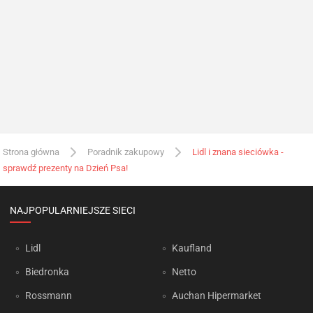
Strona główna
Poradnik zakupowy
Lidl i znana sieciówka -
sprawdź prezenty na Dzień Psa!
NAJPOPULARNIEJSZE SIECI
Lidl
Kaufland
Biedronka
Netto
Rossmann
Auchan Hipermarket