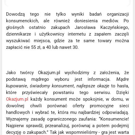
Dowodzą tego nie tylko wyniki badań organizacji
konsumenckich, ale również doniesienia mediów. Po
głośnych ostatnio zakupach Jarosława Kaczyńskiego,
dziennikarze i użytkownicy internetu z zapałem zaczęli
wyszukiwać miejsca, gdzie za te same towary można
zapłacić nie 55 zł, a 40 lub nawet 30.
Jako twórcy Okazjum.pl wychodzimy z założenia, że
podstawą mądrego wyboru jest informacja.
Mądre
kupowanie
,
świadomy konsument
,
najlepsze okazje
to hasła,
które przyświecały powstaniu tego serwisu. Dzięki
Okazjum.pl
każdy konsument może spokojnie, w domu, w
dowolnej chwili porównać oferty promocyjne sieci
handlowych i wybrać te, która mu najbardziej odpowiadają.
Wyznajemy zasadę ograniczonego zaufania: “Konsumencie!
Najpierw sprawdź, przeanalizuj, porównaj a potem podejmij
decyzję o zakupach.” Tak jak wspomnieliśmy - gra jest warta