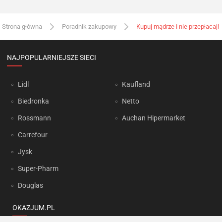
Strona główna
Poradnik zakupowy
Kupuj mądrze i nie przepłacaj!
NAJPOPULARNIEJSZE SIECI
Lidl
Kaufland
Biedronka
Netto
Rossmann
Auchan Hipermarket
Carrefour
Jysk
Super-Pharm
Douglas
OKAZJUM.PL