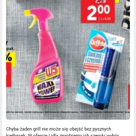
Chyba żaden grill nie może się obejść bez pysznych
kiełbasek. W ofercie Lidla znajdziemy ich szeroki wybór,