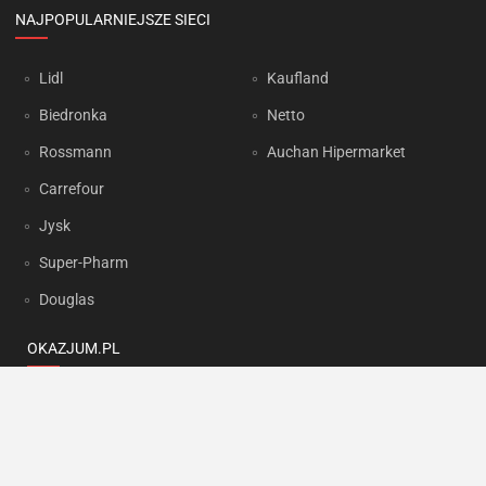
NAJPOPULARNIEJSZE SIECI
Lidl
Kaufland
Biedronka
Netto
Rossmann
Auchan Hipermarket
Carrefour
Jysk
Super-Pharm
Douglas
OKAZJUM.PL
Kontakt
Reklama
Prywatność
Korzystanie z portalu oznacza akceptację
Regulaminu
oraz
Polityki