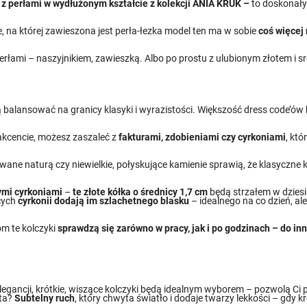
i z perłami w wydłużonym kształcie z kolekcji ANIA KRUK –
to doskonały 
ie, na której zawieszona jest perła-łezka model ten ma w sobie
coś więcej 
.
erłami – naszyjnikiem, zawieszką. Albo po prostu z ulubionym złotem i s
ią balansować na granicy klasyki i wyrazistości. Większość dress code’ó
 akcencie, możesz zaszaleć z
fakturami, zdobieniami czy cyrkoniami
, kt
owane naturą czy niewielkie, połyskujące kamienie sprawią, że klasyczne 
nymi cyrkoniami
–
te złote kółka o średnicy 1,7 cm
będą strzałem w dziesi
ących
cyrkonii dodają im szlachetnego blasku
– idealnego na co dzień, a
om te kolczyki
sprawdzą się zarówno w pracy, jak i po godzinach – do inn
 elegancji, krótkie, wiszące kolczyki będą idealnym wyborem – pozwolą Ci 
eta?
Subtelny ruch
, który chwyta światło i dodaje twarzy lekkości – gdy kr