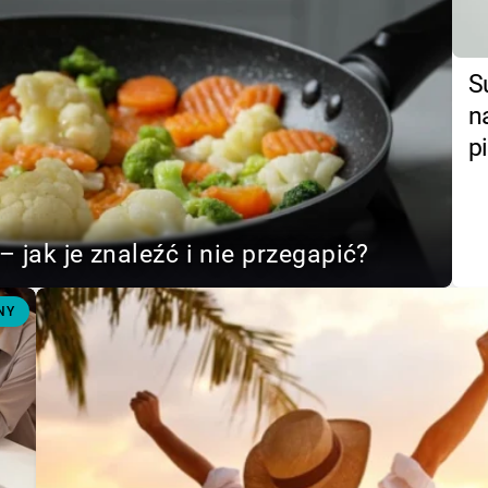
S
n
p
– jak je znaleźć i nie przegapić?
NY