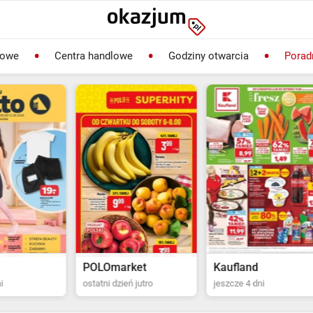
lowe
Centra handlowe
Godziny otwarcia
Porad
rket
Kaufland
Biedronka
ień jutro
jeszcze 4 dni
ostatni dzień jutro