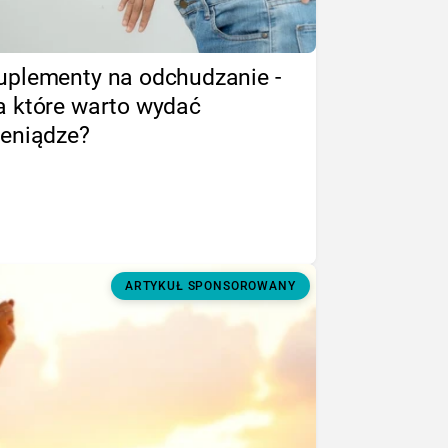
uplementy na odchudzanie -
a które warto wydać
ieniądze?
ARTYKUŁ SPONSOROWANY