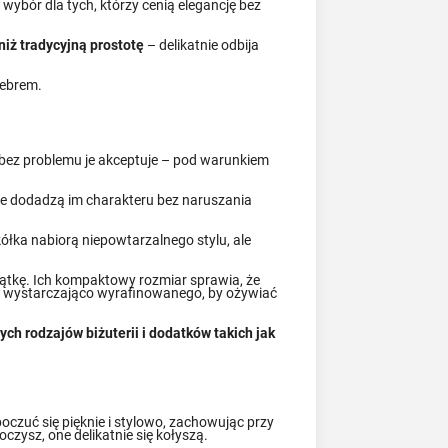
wybór dla tych, którzy cenią elegancję bez
niż tradycyjną prostotę
– delikatnie odbija
rebrem.
w bez problemu je akceptuje – pod warunkiem
óre dodadzą im charakteru bez naruszania
kółka nabiorą niepowtarzalnego stylu, ale
ątkę. Ich kompaktowy rozmiar sprawia, że
le wystarczająco wyrafinowanego, by ożywiać
ych rodzajów biżuterii i dodatków takich jak
poczuć się pięknie i stylowo, zachowując przy
oczysz, one delikatnie się kołyszą.