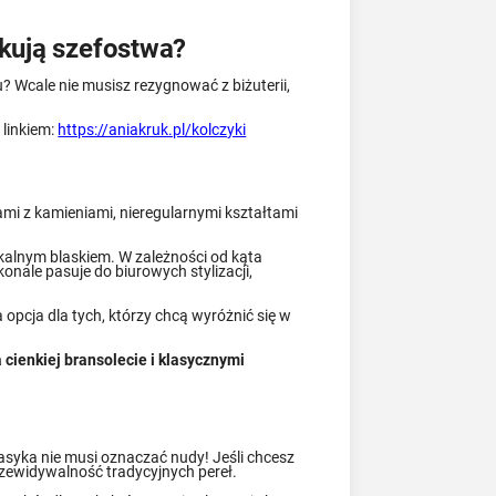
okują szefostwa?
? Wcale nie musisz rezygnować z biżuterii,
 linkiem:
https://aniakruk.pl/kolczyki
ami z kamieniami, nieregularnymi kształtami
kalnym blaskiem. W zależności od kąta
skonale pasuje do biurowych stylizacji,
a opcja dla tych, którzy chcą wyróżnić się w
 cienkiej bransolecie i klasycznymi
lasyka nie musi oznaczać nudy! Jeśli chcesz
rzewidywalność tradycyjnych pereł.