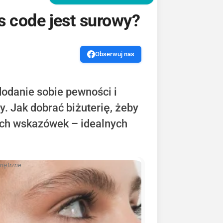
s code jest surowy?
Obserwuj nas
dodanie sobie pewności i
y. Jak dobrać biżuterię, żeby
ych wskazówek – idealnych
wnętrzne