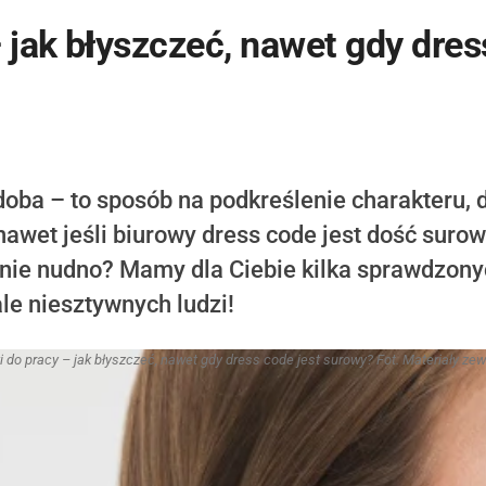
 jak błyszczeć, nawet gdy dres
zdoba – to sposób na podkreślenie charakteru, 
nawet jeśli biurowy dress code jest dość surow
e nie nudno? Mamy dla Ciebie kilka sprawdzon
ale niesztywnych ludzi!
i do pracy – jak błyszczeć, nawet gdy dress code jest surowy? Fot. Materiały ze