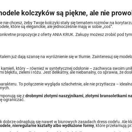
 modele kolczyków są piękne, ale nie prow
le nie chcesz, żeby Twoje kolczyki stały się tematem rozmów na korytarzu
le, które są eleganckie, ale jednocześnie mają w sobie „coś”.
konkretne propozycje z oferty ANIA KRUK. Zakupy możesz zrobić pod tym
alem już dają szansę na wyróżnienie się w tłumie. Zainteresuj się model
o kamień, który – również w syntetycznej odsłonie – zachwyca swoim uni
 błękitu, zieleni i różu. Jest delikatny, ale niebanalny, co sprawia, że do
harakteru. To połączenie wygląda szlachetnie, ale nie przytłacza – idealn
onych.
omponują się z
drobnymi złotymi naszyjnikami, złotymi bransoletkami na
ię ograniczać.
tak dobrze odnajdują się nawet w biurowych zasadach dress code’u. Ale k
dele, nieregularne kształty albo wydłużone formy
, które przełamują p