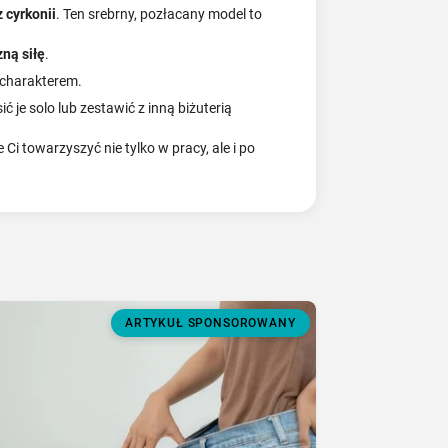
 cyrkonii
. Ten srebrny, pozłacany model to
ną siłę
.
z charakterem.
 je solo lub zestawić z inną biżuterią
 Ci towarzyszyć nie tylko w pracy, ale i po
ARTYKUŁ SPONSOROWANY