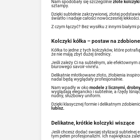
Nam spodobały się szczególnie
złote kolczyk
sztampy.
Dzięki subtelnie zakrzywionej, złotej podstaw
światło i nadaje całości nowoczesnej lekkości
Z czym łączyć? Bez wysiłku z innymi białymi p
Kolczyki kółka – postaw na zdobione
Kółka to jedne z tych kolczyków, które potraf
że nie mają zbyt dużej średnicy.
Jeśli zależy Ci na subtelnym, ale efektownym
biurowego savoir-vivre’u.
Delikatnie młotkowane złoto, żłobienia inspir
nadal będą wyglądały profesjonalnie.
Nam wpadły w oko
modele z licznymi, drob
wyglądają elegancko i subtelnie, a rzędy lśni
nudny, służbowy uniform.
Dzięki klasycznej formie i delikatnym zdobieni
lubisz.
Delikatne, krótkie kolczyki wiszące
Jeśli chcesz dodać swojej stylizacji subtelnej
tym pełen profesjonalizm. Ich największa zal