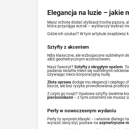
Elegancja na luzie – jakie
Masz ochotę dodać stylizacji trochę pazura, a
która przyciąga wzrok – wystarczy wybrać mode
Gdzie ich szukać? W tym artykule znajdziesz 
Sztyfty z akcentem
Niby klasyczne, ale wzbogacone subtelnym det
albo geometrycznym wzornictwem.
Nasz faworyt?
Sztyfty z okrągłym opalem
. T
padania światła mieni się subtelnymi odcieniami
ożywiając nieco korporacyjną nudę.
Złota oprawa
dodaje mu elegancji i ciepłego c
biurze, ale bez ryzyka prowokowania przełoż
Z czym go nosić? Opalowe sztyfty świetnie k
pierścionkami
– z tymi ostatnimi nie musisz s
Perły w nowoczesnym wydaniu
Perły to synonim klasyki – i właśnie dlatego 
wyrazić swój styl, postaw na
asymetryczne mo