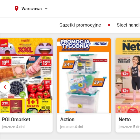
Warszawa
Gazetki promocyjne
Sieci hand
Action
Netto
POLOma
jeszcze 4 dni
jeszcze 5 dni
ostatni dz