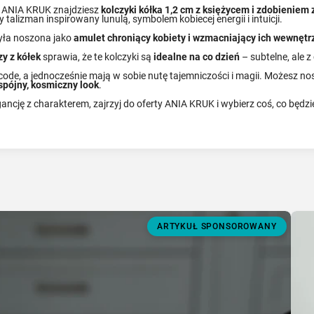
W ANIA KRUK znajdziesz
kolczyki kółka 1,2 cm z księżycem i zdobieniem z
y talizman inspirowany lunulą, symbolem kobiecej energii i intuicji.
była noszona jako
amulet chroniący kobiety i wzmacniający ich wewnętrz
zy z kółek
sprawia, że te kolczyki są
idealne na co dzień
– subtelne, ale 
ode, a jednocześnie mają w sobie nutę tajemniczości i magii. Możesz nosić
spójny, kosmiczny look
.
gancję z charakterem, zajrzyj do oferty ANIA KRUK i wybierz coś, co będzie
ARTYKUŁ SPONSOROWANY