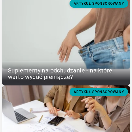
ARTYKUŁ SPONSOROWANY
Suplementy na odchudzanie - na które
warto wydać pieniądze?
ARTYKUŁ SPONSOROWANY