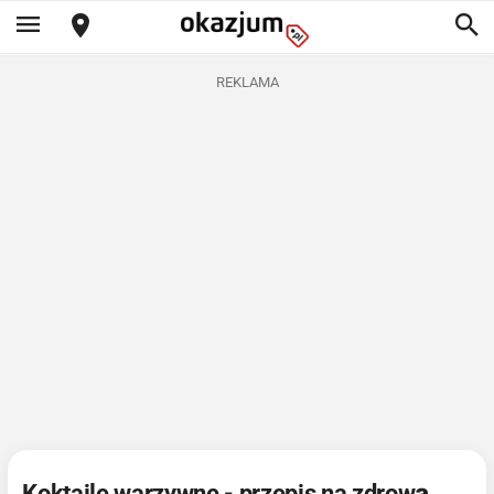
REKLAMA
Koktajle warzywne - przepis na zdrową