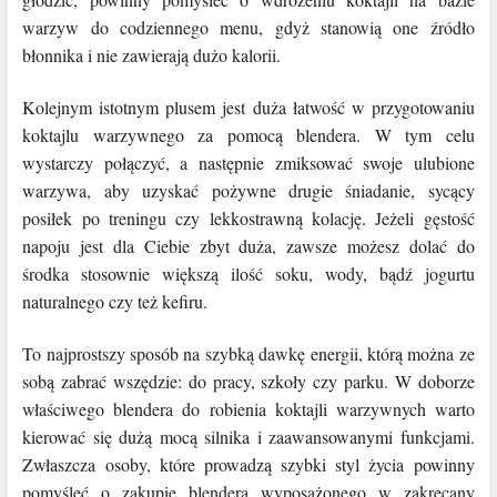
warzyw do codziennego menu, gdyż stanowią one źródło
błonnika i nie zawierają dużo kalorii.
Kolejnym istotnym plusem jest duża łatwość w przygotowaniu
koktajlu warzywnego za pomocą blendera. W tym celu
wystarczy połączyć, a następnie zmiksować swoje ulubione
warzywa, aby uzyskać pożywne drugie śniadanie, sycący
posiłek po treningu czy lekkostrawną kolację. Jeżeli gęstość
napoju jest dla Ciebie zbyt duża, zawsze możesz dolać do
środka stosownie większą ilość soku, wody, bądź jogurtu
naturalnego czy też kefiru.
To najprostszy sposób na szybką dawkę energii, którą można ze
sobą zabrać wszędzie: do pracy, szkoły czy parku. W doborze
właściwego blendera do robienia koktajli warzywnych warto
kierować się dużą mocą silnika i zaawansowanymi funkcjami.
Zwłaszcza osoby, które prowadzą szybki styl życia powinny
pomyśleć o zakupie blendera wyposażonego w zakręcany