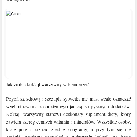
Jak zrobić koktajl warzywny w blenderze?
Pogoń za zdrową i szczupłą sylwetką nie musi wcale oznaczać
wyeliminowania z codziennego jadłospisu pysznych dodatków.
Koktajl warzywny stanowi doskonały suplement diety, który
zawiera szereg cennych witamin i minerałów. Wszystkie osoby,
które pragną zrzucić zbędne kilogramy, a przy tym się nie
głodzić, powinny pomyśleć o wdrożeniu koktajli na bazie