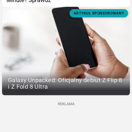
ARTYKUŁ SPONSOROWANY
Galaxy Unpacked: Oficjalny debiut Z Flip 8
i Z Fold 8 Ultra
REKLAMA