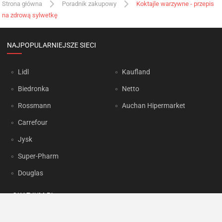
Strona główna
Poradnik zakupowy
Koktajle warzywne - przepis
na zdrową sylwetkę
NAJPOPULARNIEJSZE SIECI
Lidl
Kaufland
Biedronka
Netto
Rossmann
Auchan Hipermarket
Carrefour
Jysk
Super-Pharm
Douglas
OKAZJUM.PL